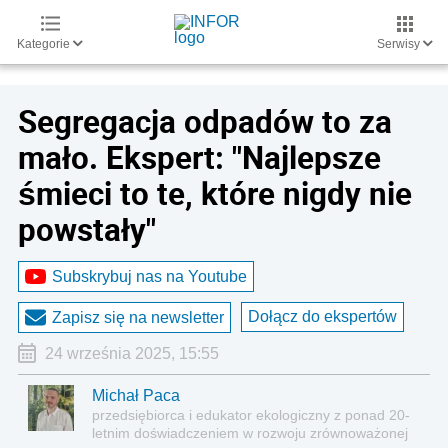
Kategorie
Serwisy
Segregacja odpadów to za
mało. Ekspert: "Najlepsze
śmieci to te, które nigdy nie
powstały"
Subskrybuj nas na Youtube
Dołącz do ekspertów
Zapisz się na newsletter
24 września 2025, 15:55
Michał Paca
przedsiębiorca i edukator ekologiczny z ponad 20-
letnim doświadczeniem w rozwoju zrównoważonej