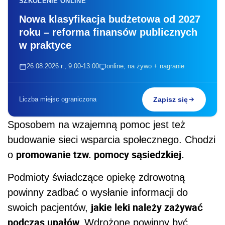
SZKOLENIE ONLINE
Nowa klasyfikacja budżetowa od 2027
roku – reforma finansów publicznych
w praktyce
26.08.2026 r., 9:00-13:00
online, na żywo + nagranie
Liczba miejsc ograniczona
Zapisz się
Sposobem na wzajemną pomoc jest też
budowanie sieci wsparcia społecznego. Chodzi
promowanie tzw. pomocy sąsiedzkiej.
o
Podmioty świadczące opiekę zdrowotną
powinny zadbać o wysłanie informacji do
jakie leki należy zażywać
swoich pacjentów,
podczas upałów.
Wdrożone powinny być