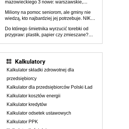
mazowieckiego 3 nowe: warszawskie,
płocko-siedleckie i staropolskie. Nigdzie w
Miliony na pomoc seniorom, ale gminy nie
Europie nie ma tak dużych jednostek
wiedzą, kto najbardziej jej potrzebuje. NIK
stołecznych
ujawnia poważną lukę w systemie
Do którego śmietnika wyrzucić torebki od
przypraw: plastik, papier czy zmieszane?
Gdzie wyrzucić młynek po przyprawach?
Kalkulatory
Kalkulator składki zdrowotnej dla
przedsiębiorcy
Kalkulator dla przedsiębiorców Polski Ład
Kalkulator kosztów energii
Kalkulator kredytów
Kalkulator odsetek ustawowych
Kalkulator PPK