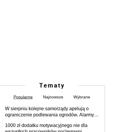
Tematy
Popularne
Najnowsze
Wybrane
W sierpniu kolejne samorządy apelują o
ograniczenie podlewania ogrodów. Alarmy w
625 gminach. Niżówka hydrogeologiczna
1000 zł dodatku motywacyjnego nie dla
może objąć cały kraj
wszystkich pracowników noclegowni.