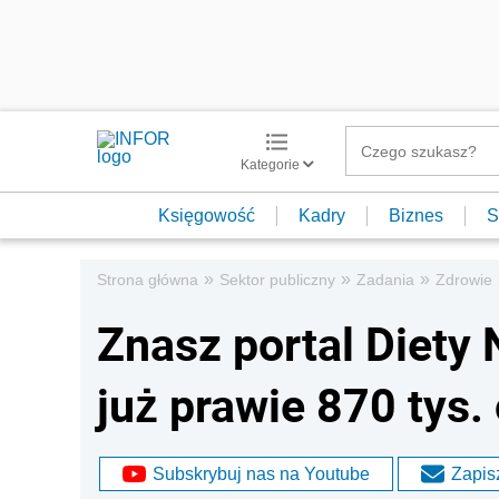
Kategorie
Księgowość
Kadry
Biznes
S
»
»
»
Strona główna
Sektor publiczny
Zadania
Zdrowie
Znasz portal Diety 
już prawie 870 tys.
Subskrybuj nas na Youtube
Zapisz