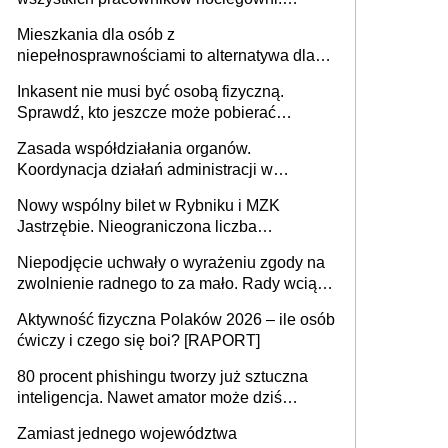
MRPiPS wyjaśnia zasady
Mieszkania dla osób z
niepełnosprawnościami to alternatywa dla
opieki instytucjonalnej. 53% chce mieszkać
Inkasent nie musi być osobą fizyczną.
samodzielnie lub z rodziną
Sprawdź, kto jeszcze może pobierać
pieniądze
Zasada współdziałania organów.
Koordynacja działań administracji w
sprawach złożonych
Nowy wspólny bilet w Rybniku i MZK
Jastrzębie. Nieograniczona liczba
przejazdów za 16 zł
Niepodjęcie uchwały o wyrażeniu zgody na
zwolnienie radnego to za mało. Rady wciąż
popełniają ten błąd, a sądy muszą
Aktywność fizyczna Polaków 2026 – ile osób
rozstrzygać sprawy
ćwiczy i czego się boi? [RAPORT]
80 procent phishingu tworzy już sztuczna
inteligencja. Nawet amator może dziś
przeprowadzić skuteczny cyberatak
Zamiast jednego województwa