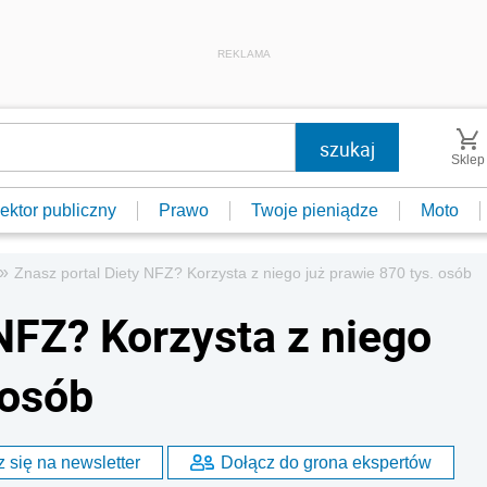
REKLAMA
Sklep
ektor publiczny
Prawo
Twoje pieniądze
Moto
»
Znasz portal Diety NFZ? Korzysta z niego już prawie 870 tys. osób
NFZ? Korzysta z niego
 osób
 się na newsletter
Dołącz do grona ekspertów