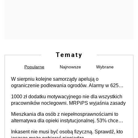
Tematy
Popularne
Najnowsze
Wybrane
W sierpniu kolejne samorządy apelują o
ograniczenie podlewania ogrodów. Alarmy w 625
gminach. Niżówka hydrogeologiczna może objąć
1000 zł dodatku motywacyjnego nie dla wszystkich
cały kraj
pracowników noclegowni. MRPiPS wyjaśnia zasady
Mieszkania dla osób z niepełnosprawnościami to
alternatywa dla opieki instytucjonalnej. 53% chce
mieszkać samodzielnie lub z rodziną
Inkasent nie musi być osobą fizyczną. Sprawdź, kto