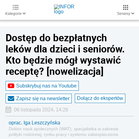
Kategorie
Serwisy
Dostęp do bezpłatnych
leków dla dzieci i seniorów.
Kto będzie mógł wystawić
receptę? [nowelizacja]
Subskrybuj nas na Youtube
Dołącz do ekspertów
Zapisz się na newsletter
06 listopada 2024, 14:26
oprac. Iga Leszczyńska
Doktor nauk społecznych (WAT), specjalistka w zakresie
polityki rodzinnej, rynku pracy i systemu zabezpieczenia