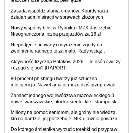
jeszcze może pobierać pieniądze
Zasada współdziałania organów. Koordynacja
działań administracji w sprawach złożonych
Nowy wspólny bilet w Rybniku i MZK Jastrzębie.
Nieograniczona liczba przejazdów za 16 zł
Niepodjęcie uchwały o wyrażeniu zgody na
zwolnienie radnego to za mało. Rady wciąż
popełniają ten błąd, a sądy muszą rozstrzygać
Aktywność fizyczna Polaków 2026 – ile osób ćwiczy
sprawy
i czego się boi? [RAPORT]
80 procent phishingu tworzy już sztuczna
inteligencja. Nawet amator może dziś przeprowadzić
skuteczny cyberatak
Zamiast jednego województwa mazowieckiego 3
nowe: warszawskie, płocko-siedleckie i staropolskie.
Nigdzie w Europie nie ma tak dużych jednostek
Miliony na pomoc seniorom, ale gminy nie wiedzą,
stołecznych
kto najbardziej jej potrzebuje. NIK ujawnia poważną
lukę w systemie
Do którego śmietnika wyrzucić torebki od przypraw: