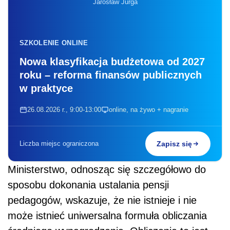
Jarosław Jurga
SZKOLENIE ONLINE
Nowa klasyfikacja budżetowa od 2027
roku – reforma finansów publicznych
w praktyce
26.08.2026 r., 9:00-13:00
online, na żywo + nagranie
Liczba miejsc ograniczona
Zapisz się
Ministerstwo, odnosząc się szczegółowo do
sposobu dokonania ustalania pensji
pedagogów, wskazuje, że nie istnieje i nie
może istnieć uniwersalna formuła obliczania