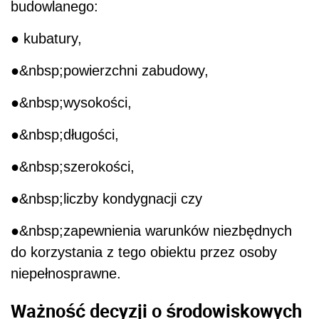
budowlanego:
● kubatury,
●&nbsp;powierzchni zabudowy,
●&nbsp;wysokości,
●&nbsp;długości,
●&nbsp;szerokości,
●&nbsp;liczby kondygnacji czy
●&nbsp;zapewnienia warunków niezbędnych
do korzystania z tego obiektu przez osoby
niepełnosprawne.
Ważność decyzji o środowiskowych