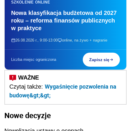
SZKOLENIE ONLINE
Nowa klasyfikacja budżetowa od 2027
roku – reforma finansów publicznych
w praktyce
26.08.2026 r., 9:00-13:00
online, na żywo + nagranie
Liczba miejsc ograniczona
Zapisz się
Wygaśnięcie pozwolenia na
Czytaj także:
budowę&gt;&gt;
Nowe decyzje
Nowelizacja ustawy o ocenach