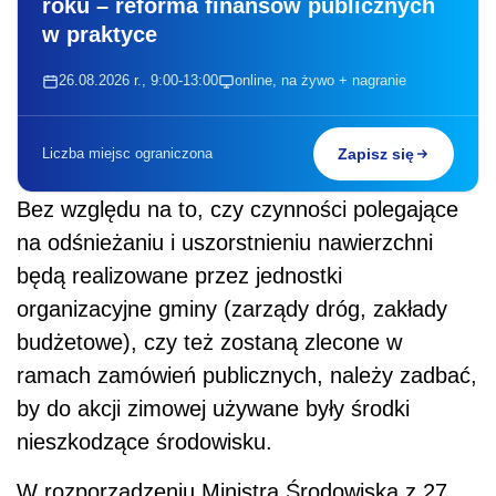
roku – reforma finansów publicznych
w praktyce
26.08.2026 r., 9:00-13:00
online, na żywo + nagranie
Liczba miejsc ograniczona
Zapisz się
Bez względu na to, czy czynności polegające
na odśnieżaniu i uszorstnieniu nawierzchni
będą realizowane przez jednostki
organizacyjne gminy (zarządy dróg, zakłady
budżetowe), czy też zostaną zlecone w
ramach zamówień publicznych, należy zadbać,
by do akcji zimowej używane były środki
nieszkodzące środowisku.
W rozporządzeniu Ministra Środowiska z 27