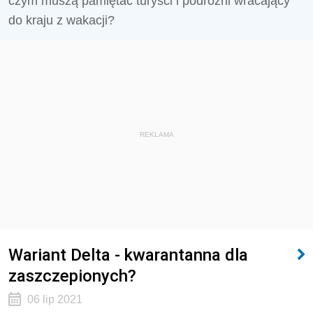
czym muszą pamiętać turyści i podróżni wracający
do kraju z wakacji?
REKLAMA
Wariant Delta - kwarantanna dla
zaszczepionych?
06 lip 2021