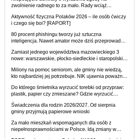
zwolnienie radnego to za mało. Rady wciąż
popełniają ten błąd, a sądy muszą rozstrzygać
Aktywność fizyczna Polaków 2026 – ile osób ćwiczy
sprawy
i czego się boi? [RAPORT]
80 procent phishingu tworzy już sztuczna
inteligencja. Nawet amator może dziś przeprowadzić
skuteczny cyberatak
Zamiast jednego województwa mazowieckiego 3
nowe: warszawskie, płocko-siedleckie i staropolskie.
Nigdzie w Europie nie ma tak dużych jednostek
Miliony na pomoc seniorom, ale gminy nie wiedzą,
stołecznych
kto najbardziej jej potrzebuje. NIK ujawnia poważną
lukę w systemie
Do którego śmietnika wyrzucić torebki od przypraw:
plastik, papier czy zmieszane? Gdzie wyrzucić
młynek po przyprawach?
Świadczenia dla rodzin 2026/2027. Od sierpnia
gminy przyjmują papierowe wnioski
Za mało mieszkań wspomaganych dla osób z
niepełnosprawnościami w Polsce. Idą zmiany w
przepisach