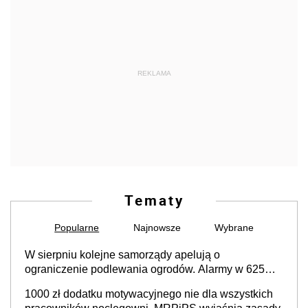
REKLAMA
Tematy
Popularne
Najnowsze
Wybrane
W sierpniu kolejne samorządy apelują o
ograniczenie podlewania ogrodów. Alarmy w 625
gminach. Niżówka hydrogeologiczna może objąć
1000 zł dodatku motywacyjnego nie dla wszystkich
cały kraj