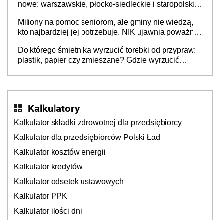
nowe: warszawskie, płocko-siedleckie i staropolskie.
Nigdzie w Europie nie ma tak dużych jednostek
Miliony na pomoc seniorom, ale gminy nie wiedzą,
stołecznych
kto najbardziej jej potrzebuje. NIK ujawnia poważną
lukę w systemie
Do którego śmietnika wyrzucić torebki od przypraw:
plastik, papier czy zmieszane? Gdzie wyrzucić
młynek po przyprawach?
Kalkulatory
Kalkulator składki zdrowotnej dla przedsiębiorcy
Kalkulator dla przedsiębiorców Polski Ład
Kalkulator kosztów energii
Kalkulator kredytów
Kalkulator odsetek ustawowych
Kalkulator PPK
Kalkulator ilości dni