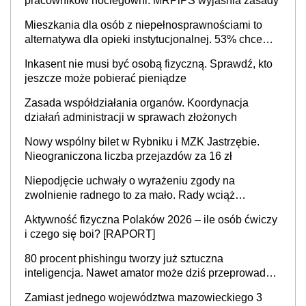
pracowników noclegowni. MRPiPS wyjaśnia zasady
Mieszkania dla osób z niepełnosprawnościami to
alternatywa dla opieki instytucjonalnej. 53% chce
mieszkać samodzielnie lub z rodziną
Inkasent nie musi być osobą fizyczną. Sprawdź, kto
jeszcze może pobierać pieniądze
Zasada współdziałania organów. Koordynacja
działań administracji w sprawach złożonych
Nowy wspólny bilet w Rybniku i MZK Jastrzębie.
Nieograniczona liczba przejazdów za 16 zł
Niepodjęcie uchwały o wyrażeniu zgody na
zwolnienie radnego to za mało. Rady wciąż
popełniają ten błąd, a sądy muszą rozstrzygać
Aktywność fizyczna Polaków 2026 – ile osób ćwiczy
sprawy
i czego się boi? [RAPORT]
80 procent phishingu tworzy już sztuczna
inteligencja. Nawet amator może dziś przeprowadzić
skuteczny cyberatak
Zamiast jednego województwa mazowieckiego 3