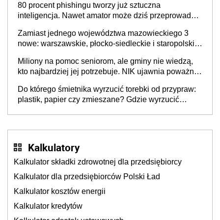
80 procent phishingu tworzy już sztuczna
inteligencja. Nawet amator może dziś przeprowadzić
skuteczny cyberatak
Zamiast jednego województwa mazowieckiego 3
nowe: warszawskie, płocko-siedleckie i staropolskie.
Nigdzie w Europie nie ma tak dużych jednostek
Miliony na pomoc seniorom, ale gminy nie wiedzą,
stołecznych
kto najbardziej jej potrzebuje. NIK ujawnia poważną
lukę w systemie
Do którego śmietnika wyrzucić torebki od przypraw:
plastik, papier czy zmieszane? Gdzie wyrzucić
młynek po przyprawach?
Kalkulatory
Kalkulator składki zdrowotnej dla przedsiębiorcy
Kalkulator dla przedsiębiorców Polski Ład
Kalkulator kosztów energii
Kalkulator kredytów