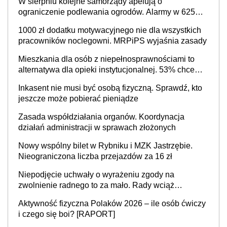
W sierpniu kolejne samorządy apelują o
ograniczenie podlewania ogrodów. Alarmy w 625
gminach. Niżówka hydrogeologiczna może objąć
1000 zł dodatku motywacyjnego nie dla wszystkich
cały kraj
pracowników noclegowni. MRPiPS wyjaśnia zasady
Mieszkania dla osób z niepełnosprawnościami to
alternatywa dla opieki instytucjonalnej. 53% chce
mieszkać samodzielnie lub z rodziną
Inkasent nie musi być osobą fizyczną. Sprawdź, kto
jeszcze może pobierać pieniądze
Zasada współdziałania organów. Koordynacja
działań administracji w sprawach złożonych
Nowy wspólny bilet w Rybniku i MZK Jastrzębie.
Nieograniczona liczba przejazdów za 16 zł
Niepodjęcie uchwały o wyrażeniu zgody na
zwolnienie radnego to za mało. Rady wciąż
popełniają ten błąd, a sądy muszą rozstrzygać
Aktywność fizyczna Polaków 2026 – ile osób ćwiczy
sprawy
i czego się boi? [RAPORT]