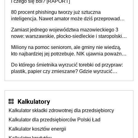
i czego się boi? [RAPORT]
80 procent phishingu tworzy już sztuczna
inteligencja. Nawet amator może dziś przeprowadzić
skuteczny cyberatak
Zamiast jednego województwa mazowieckiego 3
nowe: warszawskie, płocko-siedleckie i staropolskie.
Nigdzie w Europie nie ma tak dużych jednostek
Miliony na pomoc seniorom, ale gminy nie wiedzą,
stołecznych
kto najbardziej jej potrzebuje. NIK ujawnia poważną
lukę w systemie
Do którego śmietnika wyrzucić torebki od przypraw:
plastik, papier czy zmieszane? Gdzie wyrzucić
młynek po przyprawach?
Kalkulatory
Kalkulator składki zdrowotnej dla przedsiębiorcy
Kalkulator dla przedsiębiorców Polski Ład
Kalkulator kosztów energii