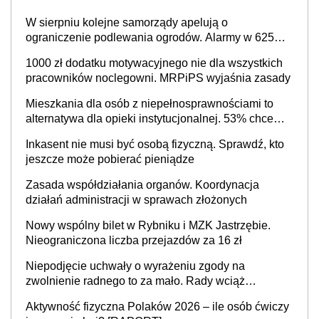
W sierpniu kolejne samorządy apelują o
ograniczenie podlewania ogrodów. Alarmy w 625
gminach. Niżówka hydrogeologiczna może objąć
1000 zł dodatku motywacyjnego nie dla wszystkich
cały kraj
pracowników noclegowni. MRPiPS wyjaśnia zasady
Mieszkania dla osób z niepełnosprawnościami to
alternatywa dla opieki instytucjonalnej. 53% chce
mieszkać samodzielnie lub z rodziną
Inkasent nie musi być osobą fizyczną. Sprawdź, kto
jeszcze może pobierać pieniądze
Zasada współdziałania organów. Koordynacja
działań administracji w sprawach złożonych
Nowy wspólny bilet w Rybniku i MZK Jastrzębie.
Nieograniczona liczba przejazdów za 16 zł
Niepodjęcie uchwały o wyrażeniu zgody na
zwolnienie radnego to za mało. Rady wciąż
popełniają ten błąd, a sądy muszą rozstrzygać
Aktywność fizyczna Polaków 2026 – ile osób ćwiczy
sprawy