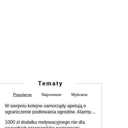
Tematy
Popularne
Najnowsze
Wybrane
W sierpniu kolejne samorządy apelują o
ograniczenie podlewania ogrodów. Alarmy w
625 gminach. Niżówka hydrogeologiczna
1000 zł dodatku motywacyjnego nie dla
może objąć cały kraj