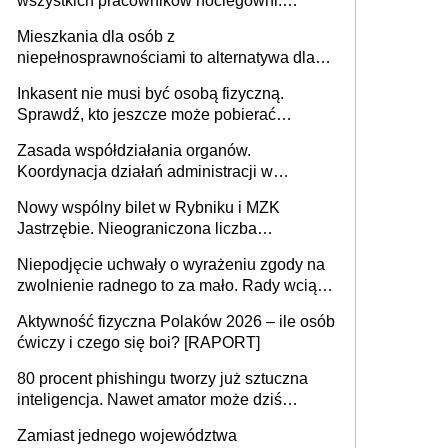
wszystkich pracowników noclegowni.
MRPiPS wyjaśnia zasady
Mieszkania dla osób z
niepełnosprawnościami to alternatywa dla
opieki instytucjonalnej. 53% chce mieszkać
Inkasent nie musi być osobą fizyczną.
samodzielnie lub z rodziną
Sprawdź, kto jeszcze może pobierać
pieniądze
Zasada współdziałania organów.
Koordynacja działań administracji w
sprawach złożonych
Nowy wspólny bilet w Rybniku i MZK
Jastrzębie. Nieograniczona liczba
przejazdów za 16 zł
Niepodjęcie uchwały o wyrażeniu zgody na
zwolnienie radnego to za mało. Rady wciąż
popełniają ten błąd, a sądy muszą
Aktywność fizyczna Polaków 2026 – ile osób
rozstrzygać sprawy
ćwiczy i czego się boi? [RAPORT]
80 procent phishingu tworzy już sztuczna
inteligencja. Nawet amator może dziś
przeprowadzić skuteczny cyberatak
Zamiast jednego województwa