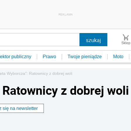
REKLAMA
Sklep
ektor publiczny
Prawo
Twoje pieniądze
Moto
eta Wyborcza": Ratownicy z dobrej woli
 Ratownicy z dobrej woli
 się na newsletter