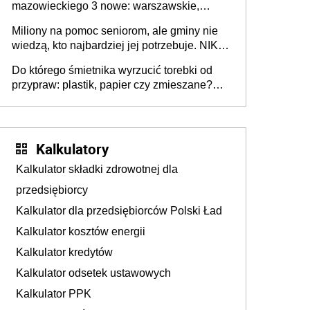
mazowieckiego 3 nowe: warszawskie,
płocko-siedleckie i staropolskie. Nigdzie w
Miliony na pomoc seniorom, ale gminy nie
Europie nie ma tak dużych jednostek
wiedzą, kto najbardziej jej potrzebuje. NIK
stołecznych
ujawnia poważną lukę w systemie
Do którego śmietnika wyrzucić torebki od
przypraw: plastik, papier czy zmieszane?
Gdzie wyrzucić młynek po przyprawach?
Kalkulatory
Kalkulator składki zdrowotnej dla
przedsiębiorcy
Kalkulator dla przedsiębiorców Polski Ład
Kalkulator kosztów energii
Kalkulator kredytów
Kalkulator odsetek ustawowych
Kalkulator PPK