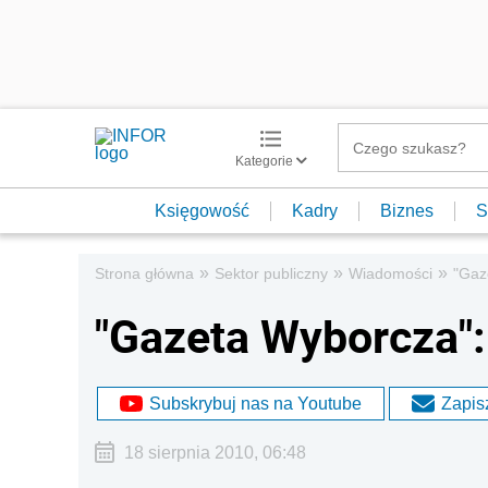
Kategorie
Księgowość
Kadry
Biznes
S
»
»
»
Strona główna
Sektor publiczny
Wiadomości
"Gaz
"Gazeta Wyborcza":
Subskrybuj nas na Youtube
Zapisz
18 sierpnia 2010, 06:48