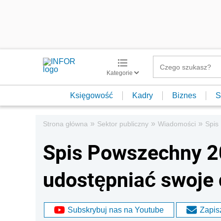
Kategorie
Księgowość
Kadry
Biznes
S
»
»
»
Strona główna
Sektor publiczny
Wiadomości
Spis
Spis Powszechny 20
udostępniać swoje
Subskrybuj nas na Youtube
Zapisz