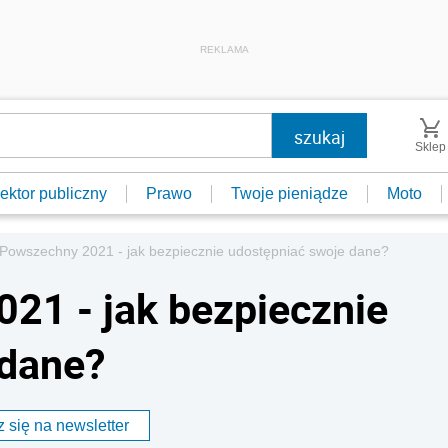
REKLAMA
Sklep
ektor publiczny
Prawo
Twoje pieniądze
Moto
 Powszechny 2021 - jak bezpiecznie udostępniać swoje dane?
21 - jak bezpiecznie
 dane?
 się na newsletter