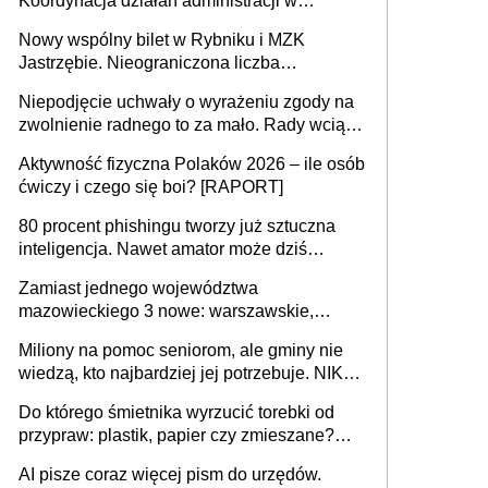
Koordynacja działań administracji w
sprawach złożonych
Nowy wspólny bilet w Rybniku i MZK
Jastrzębie. Nieograniczona liczba
przejazdów za 16 zł
Niepodjęcie uchwały o wyrażeniu zgody na
zwolnienie radnego to za mało. Rady wciąż
popełniają ten błąd, a sądy muszą
Aktywność fizyczna Polaków 2026 – ile osób
rozstrzygać sprawy
ćwiczy i czego się boi? [RAPORT]
80 procent phishingu tworzy już sztuczna
inteligencja. Nawet amator może dziś
przeprowadzić skuteczny cyberatak
Zamiast jednego województwa
mazowieckiego 3 nowe: warszawskie,
płocko-siedleckie i staropolskie. Nigdzie w
Miliony na pomoc seniorom, ale gminy nie
Europie nie ma tak dużych jednostek
wiedzą, kto najbardziej jej potrzebuje. NIK
stołecznych
ujawnia poważną lukę w systemie
Do którego śmietnika wyrzucić torebki od
przypraw: plastik, papier czy zmieszane?
Gdzie wyrzucić młynek po przyprawach?
AI pisze coraz więcej pism do urzędów.