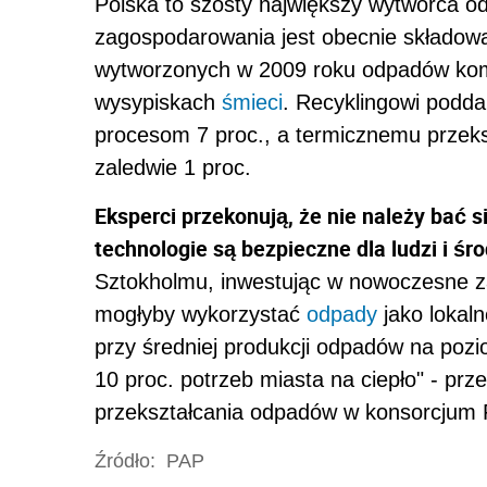
Polska to szósty największy wytwórca 
zagospodarowania jest obecnie składowa
wytworzonych w 2009 roku odpadów ko
wysypiskach
śmieci
. Recyklingowi podda
procesom 7 proc., a termicznemu przekszt
zaledwie 1 proc.
Eksperci przekonują, że nie należy bać
technologie są bezpieczne dla ludzi i śr
Sztokholmu, inwestując w nowoczesne z
mogłyby wykorzystać
odpady
jako lokal
przy średniej produkcji odpadów na pozio
10 proc. potrzeb miasta na ciepło" - pr
przekształcania odpadów w konsorcjum 
Źródło:
PAP