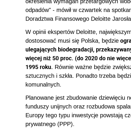
określenia wymagań przetargowych wobe
odpadów" - mówił w czwartek na spotkani
Doradztwa Finansowego Deloitte Jarosł
W opinii ekspertów Deloitte, najwięk
ogra
dostosować musi się Polska, będzie
ulegających biodegradacji, przekazywany
więcej niż 50 proc. (do 2020 do nie wię
1995 roku.
Równie ważne będzie zwiększe
sztucznych i szkła. Ponadto trzeba będz
komunalnych.
Planowane jest zbudowanie dziewięciu n
funduszy unijnych oraz rozbudowa spal
Europy tego typu inwestycje powstają cz
prywatnego (PPP).