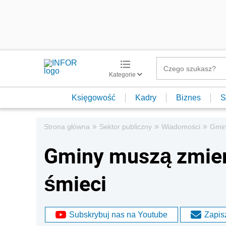
Kategorie
Księgowość
Kadry
Biznes
S
»
»
»
Strona główna
Sektor publiczny
Wiadomości
Gmin
Gminy muszą zmier
śmieci
Subskrybuj nas na Youtube
Zapisz