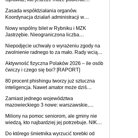
pieniądze
Zasada współdziałania organów.
Koordynacja działań administracji w
sprawach złożonych
Nowy wspólny bilet w Rybniku i MZK
Jastrzębie. Nieograniczona liczba
przejazdów za 16 zł
Niepodjęcie uchwały o wyrażeniu zgody na
zwolnienie radnego to za mało. Rady wciąż
popełniają ten błąd, a sądy muszą
Aktywność fizyczna Polaków 2026 – ile osób
rozstrzygać sprawy
ćwiczy i czego się boi? [RAPORT]
80 procent phishingu tworzy już sztuczna
inteligencja. Nawet amator może dziś
przeprowadzić skuteczny cyberatak
Zamiast jednego województwa
mazowieckiego 3 nowe: warszawskie,
płocko-siedleckie i staropolskie. Nigdzie w
Miliony na pomoc seniorom, ale gminy nie
Europie nie ma tak dużych jednostek
wiedzą, kto najbardziej jej potrzebuje. NIK
stołecznych
ujawnia poważną lukę w systemie
Do którego śmietnika wyrzucić torebki od