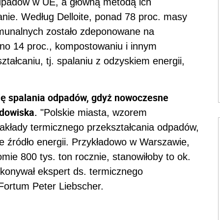
odpadów w UE, a główną metodą ich
nie. Według Delloite, ponad 78 proc. masy
munalnych zostało zdeponowane na
no 14 proc., kompostowaniu i innym
ałcaniu, tj. spalaniu z odzyskiem energii,
 się spalania odpadów, gdyż nowoczesne
odowiska.
"Polskie miasta, wzorem
akłady termicznego przekształcania odpadów,
ne źródło energii. Przykładowo w Warszawie,
mie 800 tys. ton rocznie, stanowiłoby to ok.
zekonywał ekspert ds. termicznego
Fortum Peter Liebscher.