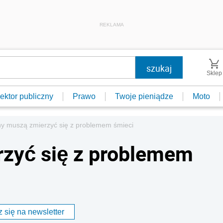
REKLAMA
Sklep
ektor publiczny
Prawo
Twoje pieniądze
Moto
y muszą zmierzyć się z problemem śmieci
zyć się z problemem
 się na newsletter