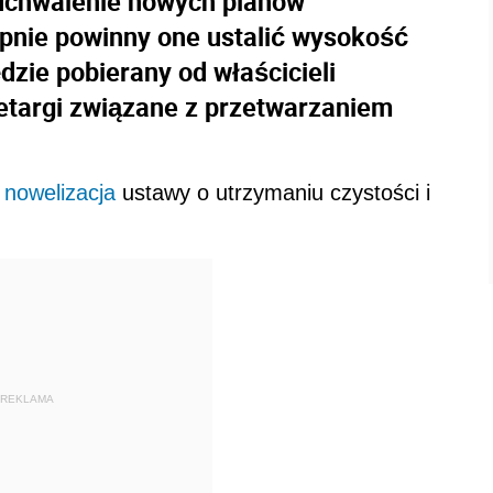
uchwalenie nowych planów
nie powinny one ustalić wysokość
dzie pobierany od właścicieli
etargi związane z przetwarzaniem
e
nowelizacja
ustawy o utrzymaniu czystości i
REKLAMA