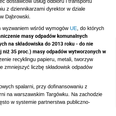
c dostawców usług odbioru i transportu
u z dziennikarzami dyrektor w dziale
aw Dąbrowski.
szym wyzwaniem wśród wymogów
UE
, do których
niczenie masy odpadów komunalnych
ch na składowiska do 2013 roku - do nie
cej niż 35 proc.) masy odpadów wytworzonych w
nie recyklingu papieru, metali, tworzyw
ie zmniejszyć liczbę składowisk odpadów
owych spalarni, przy dofinansowaniu z
arni na warszawskim Targówku. Na zachodzie
ęsto w systemie partnerstwa publiczno-