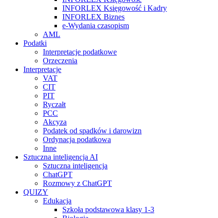
INFORLEX Księgowość i Kadry
INFORLEX Biznes
e-Wydania czasopism
AML
Podatki
Interpretacje podatkowe
Orzeczenia
Interpretacje
VAT
CIT
PIT
Ryczałt
PCC
Akcyza
Podatek od spadków i darowizn
Ordynacja podatkowa
Inne
Sztuczna inteligencja AI
Sztuczna inteligencja
ChatGPT
Rozmowy z ChatGPT
QUIZY
Edukacja
Szkoła podstawowa klasy 1-3