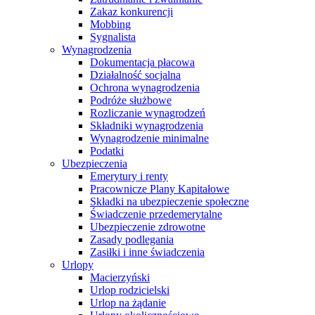
Zakaz konkurencji
Mobbing
Sygnalista
Wynagrodzenia
Dokumentacja płacowa
Działalność socjalna
Ochrona wynagrodzenia
Podróże służbowe
Rozliczanie wynagrodzeń
Składniki wynagrodzenia
Wynagrodzenie minimalne
Podatki
Ubezpieczenia
Emerytury i renty
Pracownicze Plany Kapitałowe
Składki na ubezpieczenie społeczne
Świadczenie przedemerytalne
Ubezpieczenie zdrowotne
Zasady podlegania
Zasiłki i inne świadczenia
Urlopy
Macierzyński
Urlop rodzicielski
Urlop na żądanie