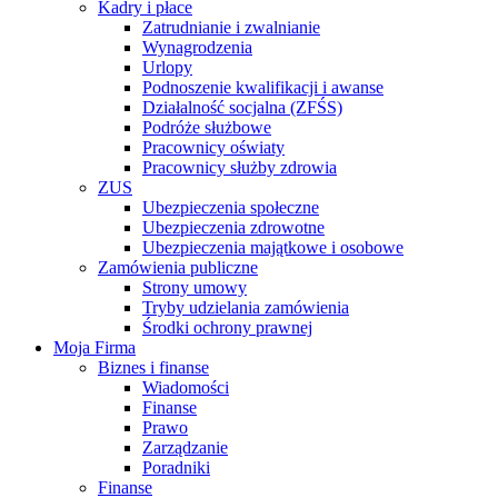
Kadry i płace
Zatrudnianie i zwalnianie
Wynagrodzenia
Urlopy
Podnoszenie kwalifikacji i awanse
Działalność socjalna (ZFŚS)
Podróże służbowe
Pracownicy oświaty
Pracownicy służby zdrowia
ZUS
Ubezpieczenia społeczne
Ubezpieczenia zdrowotne
Ubezpieczenia majątkowe i osobowe
Zamówienia publiczne
Strony umowy
Tryby udzielania zamówienia
Środki ochrony prawnej
Moja Firma
Biznes i finanse
Wiadomości
Finanse
Prawo
Zarządzanie
Poradniki
Finanse