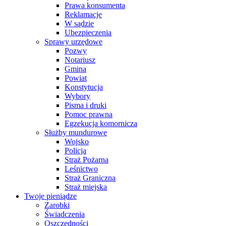
Prawa konsumenta
Reklamacje
W sądzie
Ubezpieczenia
Sprawy urzędowe
Pozwy
Notariusz
Gmina
Powiat
Konstytucja
Wybory
Pisma i druki
Pomoc prawna
Egzekucja komornicza
Służby mundurowe
Wojsko
Policja
Straż Pożarna
Leśnictwo
Straż Graniczna
Straż miejska
Twoje pieniądze
Zarobki
Świadczenia
Oszczędności