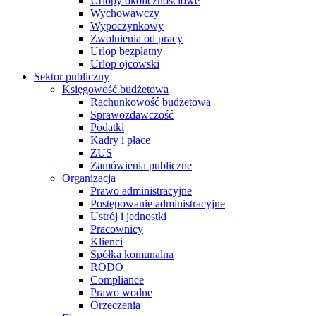
Urlopy okolicznościowe
Wychowawczy
Wypoczynkowy
Zwolnienia od pracy
Urlop bezpłatny
Urlop ojcowski
Sektor publiczny
Księgowość budżetowa
Rachunkowość budżetowa
Sprawozdawczość
Podatki
Kadry i płace
ZUS
Zamówienia publiczne
Organizacja
Prawo administracyjne
Postępowanie administracyjne
Ustrój i jednostki
Pracownicy
Klienci
Spółka komunalna
RODO
Compliance
Prawo wodne
Orzeczenia