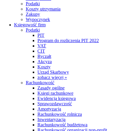
Podatki
Koszty utrzymania
Zakupy
Wypoczynek
Księgowość firm
Podatki
PIT
Program do rozliczenia PIT 2022
VAT
CIT
Ryczałt
Akcyza
Koszty
Urząd Skarbowy
zobacz więcej »
Rachunkowość
Zasady ogólne
Księgi rachunkowe
Ewidencja księgowa
Sprawozdawczość
Amortyzacja
Rachunkowość rolnicza
Inwentaryzacja
Rachunkowość budżetowa
Rachunkowość organizacji non-profit