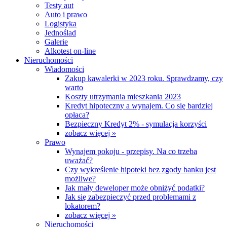
Testy aut
Auto i prawo
Logistyka
Jednoślad
Galerie
Alkotest on-line
Nieruchomości
Wiadomości
Zakup kawalerki w 2023 roku. Sprawdzamy, czy
warto
Koszty utrzymania mieszkania 2023
Kredyt hipoteczny a wynajem. Co się bardziej
opłaca?
Bezpieczny Kredyt 2% - symulacja korzyści
zobacz więcej »
Prawo
Wynajem pokoju - przepisy. Na co trzeba
uważać?
Czy wykreślenie hipoteki bez zgody banku jest
możliwe?
Jak mały deweloper może obniżyć podatki?
Jak się zabezpieczyć przed problemami z
lokatorem?
zobacz więcej »
Nieruchomości