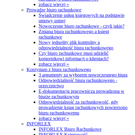
zobacz więcej »
Prowadzę biuro rachunkowe
Świadczenie usług księgowych na podstawie
umowy ustnej
Nowoczesne biuro rachunkowe - czyli jakie?
Zmiana biura rachunkowego a księgi
rachunkowe
Nowy jednolity plik kontrolny a
odpowiedzialność biura rachunkowego
Czy biuro rachunkowe musi udzielić
komornikowi informacji o klientach?
zobacz więcej »
Korzystam z biura rachunkowego
3 argumenty za wyborem nowoczesnego biura
Odpowiedzialność biura rachunkowego -
orzecznictwo
E-dokumentacja pracownicza prowadzona w
biurze rachunkowym
Odpowiedzialność za rachunkowość, gdy
prowadzenie ksiąg rachunkowych powierzono
biuru rachunkowemu
zobacz więcej »
INFORLEX
INFORLEX Biuro Rachunkowe
INFORLEX Księgowość