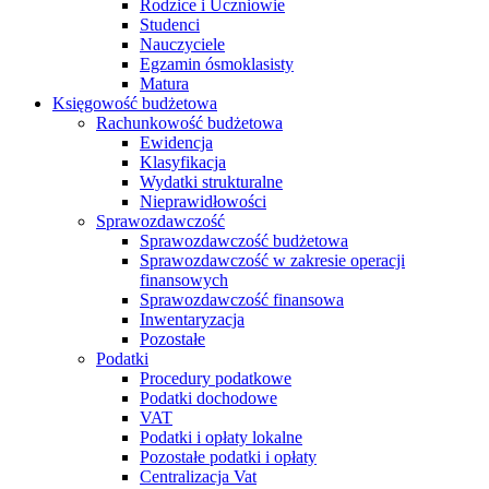
Rodzice i Uczniowie
Studenci
Nauczyciele
Egzamin ósmoklasisty
Matura
Księgowość budżetowa
Rachunkowość budżetowa
Ewidencja
Klasyfikacja
Wydatki strukturalne
Nieprawidłowości
Sprawozdawczość
Sprawozdawczość budżetowa
Sprawozdawczość w zakresie operacji
finansowych
Sprawozdawczość finansowa
Inwentaryzacja
Pozostałe
Podatki
Procedury podatkowe
Podatki dochodowe
VAT
Podatki i opłaty lokalne
Pozostałe podatki i opłaty
Centralizacja Vat