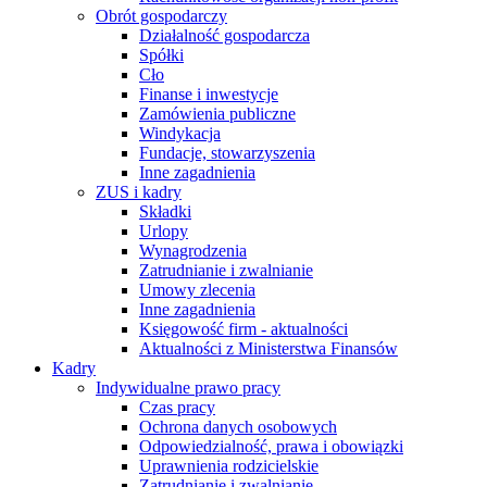
Obrót gospodarczy
Działalność gospodarcza
Spółki
Cło
Finanse i inwestycje
Zamówienia publiczne
Windykacja
Fundacje, stowarzyszenia
Inne zagadnienia
ZUS i kadry
Składki
Urlopy
Wynagrodzenia
Zatrudnianie i zwalnianie
Umowy zlecenia
Inne zagadnienia
Księgowość firm - aktualności
Aktualności z Ministerstwa Finansów
Kadry
Indywidualne prawo pracy
Czas pracy
Ochrona danych osobowych
Odpowiedzialność, prawa i obowiązki
Uprawnienia rodzicielskie
Zatrudnianie i zwalnianie