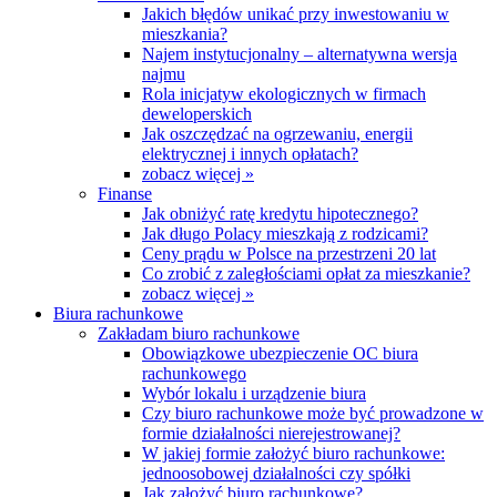
Jakich błędów unikać przy inwestowaniu w
mieszkania?
Najem instytucjonalny – alternatywna wersja
najmu
Rola inicjatyw ekologicznych w firmach
deweloperskich
Jak oszczędzać na ogrzewaniu, energii
elektrycznej i innych opłatach?
zobacz więcej »
Finanse
Jak obniżyć ratę kredytu hipotecznego?
Jak długo Polacy mieszkają z rodzicami?
Ceny prądu w Polsce na przestrzeni 20 lat
Co zrobić z zaległościami opłat za mieszkanie?
zobacz więcej »
Biura rachunkowe
Zakładam biuro rachunkowe
Obowiązkowe ubezpieczenie OC biura
rachunkowego
Wybór lokalu i urządzenie biura
Czy biuro rachunkowe może być prowadzone w
formie działalności nierejestrowanej?
W jakiej formie założyć biuro rachunkowe:
jednoosobowej działalności czy spółki
Jak założyć biuro rachunkowe?