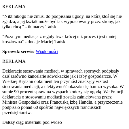
"Nikt nikogo nie zmusi do podpisania ugody, na którą ktoś się nie
zgadza, a jej kształt może być tak wypracowany przez strony, jak
tylko chcą " - tłumaczy Tański.
"Poza tym mediacja z reguły trwa krócej niż proces i jest mniej
kosztowna" - dodaje Maciej Tański.
Sprawdź serwis:
Wiadomości
REKLAMA
Deklaracje stosowania mediacji w sprawach spornych podpisały
dziś zarówno kancelarie adwokackie jak i izby gospodarcze. W
Wielkiej Brytanii dokument ten przyniósł znaczący wzrost
stosowania mediacji, a efektywność okazała się bardzo wysoka. W
sumie 90 procent spraw na wyspach kończy się ugodą. We Francji
deklaracja o stosowaniu mediacji została zainicjowana przez
Ministra Gospodarki oraz Francuską Izbę Handlu, a przyrzeczenie
podpisało ponad 60 spośród największych francuskich
przedsiębiorstw.
Dalszy ciąg materiału pod wideo