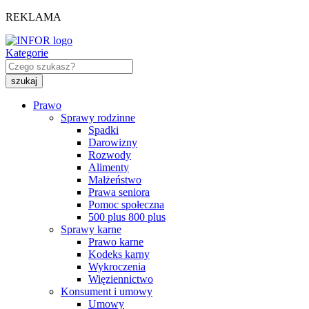
REKLAMA
Kategorie
Prawo
Sprawy rodzinne
Spadki
Darowizny
Rozwody
Alimenty
Małżeństwo
Prawa seniora
Pomoc społeczna
500 plus 800 plus
Sprawy karne
Prawo karne
Kodeks karny
Wykroczenia
Więziennictwo
Konsument i umowy
Umowy