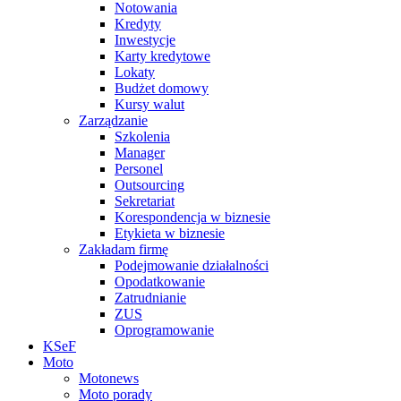
Notowania
Kredyty
Inwestycje
Karty kredytowe
Lokaty
Budżet domowy
Kursy walut
Zarządzanie
Szkolenia
Manager
Personel
Outsourcing
Sekretariat
Korespondencja w biznesie
Etykieta w biznesie
Zakładam firmę
Podejmowanie działalności
Opodatkowanie
Zatrudnianie
ZUS
Oprogramowanie
KSeF
Moto
Motonews
Moto porady