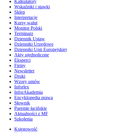
Kalkulatory
Wskaźniki i stawki
Sklep
Interpretacje
Kursy walut
Monitor Polski
Terminarz
Dziennik Ustaw
Dzienniki Urzędowe
Dzienniki Unii Europejskiej
Akty ujednolicone
Eksperci
Firmy
Newsletter
Druki
Wzory umów
Inforlex
InforAkademia
Encyklopedia prawa
Słownik
Paremie łacińskie
Aktualności z MF
Szkolenia
Księgowość