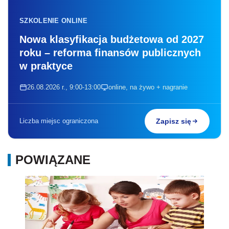
SZKOLENIE ONLINE
Nowa klasyfikacja budżetowa od 2027
roku – reforma finansów publicznych
w praktyce
26.08.2026 r., 9:00-13:00
online, na żywo + nagranie
Liczba miejsc ograniczona
Zapisz się
POWIĄZANE