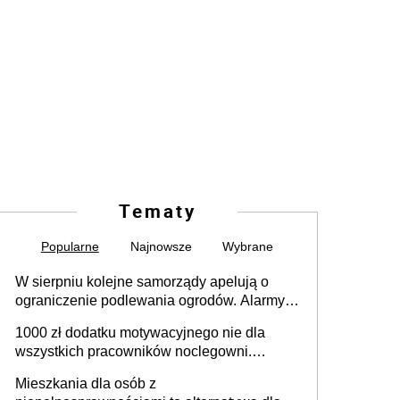
Tematy
Popularne
Najnowsze
Wybrane
W sierpniu kolejne samorządy apelują o
ograniczenie podlewania ogrodów. Alarmy w
625 gminach. Niżówka hydrogeologiczna
1000 zł dodatku motywacyjnego nie dla
może objąć cały kraj
wszystkich pracowników noclegowni.
MRPiPS wyjaśnia zasady
Mieszkania dla osób z