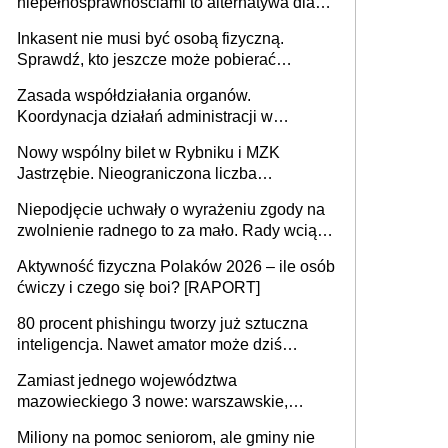
niepełnosprawnościami to alternatywa dla
opieki instytucjonalnej. 53% chce mieszkać
Inkasent nie musi być osobą fizyczną.
samodzielnie lub z rodziną
Sprawdź, kto jeszcze może pobierać
pieniądze
Zasada współdziałania organów.
Koordynacja działań administracji w
sprawach złożonych
Nowy wspólny bilet w Rybniku i MZK
Jastrzębie. Nieograniczona liczba
przejazdów za 16 zł
Niepodjęcie uchwały o wyrażeniu zgody na
zwolnienie radnego to za mało. Rady wciąż
popełniają ten błąd, a sądy muszą
Aktywność fizyczna Polaków 2026 – ile osób
rozstrzygać sprawy
ćwiczy i czego się boi? [RAPORT]
80 procent phishingu tworzy już sztuczna
inteligencja. Nawet amator może dziś
przeprowadzić skuteczny cyberatak
Zamiast jednego województwa
mazowieckiego 3 nowe: warszawskie,
płocko-siedleckie i staropolskie. Nigdzie w
Miliony na pomoc seniorom, ale gminy nie
Europie nie ma tak dużych jednostek