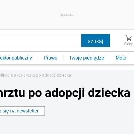
REKLAMA
Sklep
ektor publiczny
Prawo
Twoje pieniądze
Moto
fikacja aktu chrztu po adopcji dziecka
rztu po adopcji dziecka
 się na newsletter