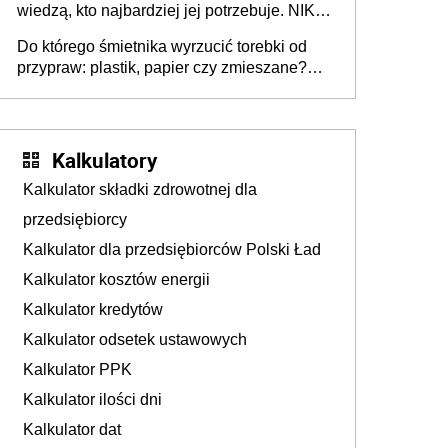
wiedzą, kto najbardziej jej potrzebuje. NIK
stołecznych
ujawnia poważną lukę w systemie
Do którego śmietnika wyrzucić torebki od
przypraw: plastik, papier czy zmieszane?
Gdzie wyrzucić młynek po przyprawach?
Kalkulatory
Kalkulator składki zdrowotnej dla
przedsiębiorcy
Kalkulator dla przedsiębiorców Polski Ład
Kalkulator kosztów energii
Kalkulator kredytów
Kalkulator odsetek ustawowych
Kalkulator PPK
Kalkulator ilości dni
Kalkulator dat