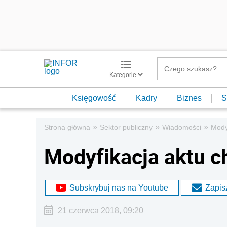
Kategorie
Księgowość
Kadry
Biznes
S
»
»
»
Strona główna
Sektor publiczny
Wiadomości
Mody
Modyfikacja aktu ch
Subskrybuj nas na Youtube
Zapisz
21 czerwca 2018, 09:20