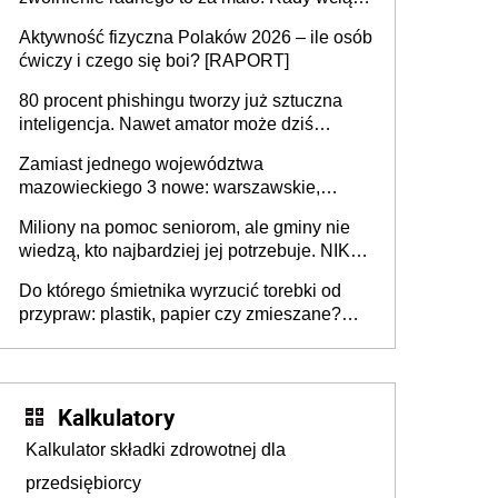
popełniają ten błąd, a sądy muszą
Aktywność fizyczna Polaków 2026 – ile osób
rozstrzygać sprawy
ćwiczy i czego się boi? [RAPORT]
80 procent phishingu tworzy już sztuczna
inteligencja. Nawet amator może dziś
przeprowadzić skuteczny cyberatak
Zamiast jednego województwa
mazowieckiego 3 nowe: warszawskie,
płocko-siedleckie i staropolskie. Nigdzie w
Miliony na pomoc seniorom, ale gminy nie
Europie nie ma tak dużych jednostek
wiedzą, kto najbardziej jej potrzebuje. NIK
stołecznych
ujawnia poważną lukę w systemie
Do którego śmietnika wyrzucić torebki od
przypraw: plastik, papier czy zmieszane?
Gdzie wyrzucić młynek po przyprawach?
Kalkulatory
Kalkulator składki zdrowotnej dla
przedsiębiorcy