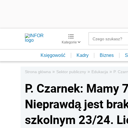
Kategorie
Księgowość
Kadry
Biznes
S
»
»
»
Strona główna
Sektor publiczny
Edukacja
P. Czar
P. Czarnek: Mamy 7
Nieprawdą jest bra
szkolnym 23/24. L