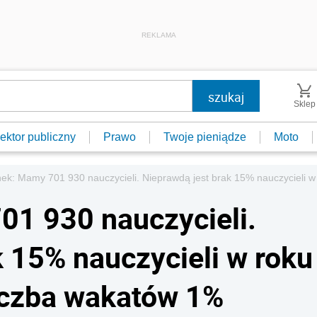
REKLAMA
Sklep
ektor publiczny
Prawo
Twoje pieniądze
Moto
nek: Mamy 701 930 nauczycieli. Nieprawdą jest brak 15% nauczycieli 
01 930 nauczycieli.
k 15% nauczycieli w roku
iczba wakatów 1%