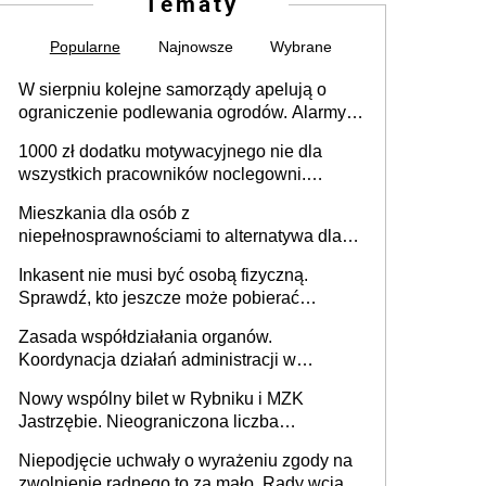
Tematy
Popularne
Najnowsze
Wybrane
W sierpniu kolejne samorządy apelują o
ograniczenie podlewania ogrodów. Alarmy w
625 gminach. Niżówka hydrogeologiczna
1000 zł dodatku motywacyjnego nie dla
może objąć cały kraj
wszystkich pracowników noclegowni.
MRPiPS wyjaśnia zasady
Mieszkania dla osób z
niepełnosprawnościami to alternatywa dla
opieki instytucjonalnej. 53% chce mieszkać
Inkasent nie musi być osobą fizyczną.
samodzielnie lub z rodziną
Sprawdź, kto jeszcze może pobierać
pieniądze
Zasada współdziałania organów.
Koordynacja działań administracji w
sprawach złożonych
Nowy wspólny bilet w Rybniku i MZK
Jastrzębie. Nieograniczona liczba
przejazdów za 16 zł
Niepodjęcie uchwały o wyrażeniu zgody na
zwolnienie radnego to za mało. Rady wciąż