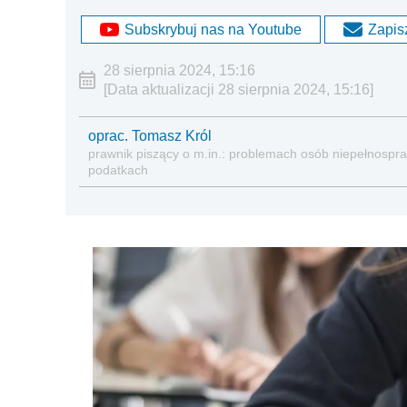
Subskrybuj nas na Youtube
Zapisz
28 sierpnia 2024, 15:16
[Data aktualizacji 28 sierpnia 2024, 15:16]
oprac. Tomasz Król
prawnik piszący o m.in.: problemach osób niepełnospraw
podatkach