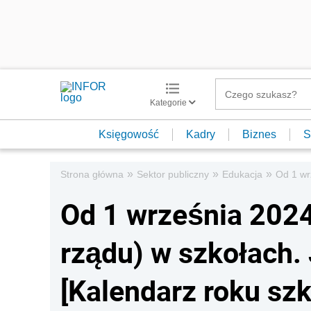
Kategorie
Księgowość
Kadry
Biznes
S
»
»
»
Strona główna
Sektor publiczny
Edukacja
Od 1 wr
Od 1 września 2024
rządu) w szkołach
[Kalendarz roku sz