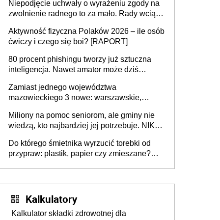
Niepodjęcie uchwały o wyrażeniu zgody na
zwolnienie radnego to za mało. Rady wciąż
popełniają ten błąd, a sądy muszą
Aktywność fizyczna Polaków 2026 – ile osób
rozstrzygać sprawy
ćwiczy i czego się boi? [RAPORT]
80 procent phishingu tworzy już sztuczna
inteligencja. Nawet amator może dziś
przeprowadzić skuteczny cyberatak
Zamiast jednego województwa
mazowieckiego 3 nowe: warszawskie,
płocko-siedleckie i staropolskie. Nigdzie w
Miliony na pomoc seniorom, ale gminy nie
Europie nie ma tak dużych jednostek
wiedzą, kto najbardziej jej potrzebuje. NIK
stołecznych
ujawnia poważną lukę w systemie
Do którego śmietnika wyrzucić torebki od
przypraw: plastik, papier czy zmieszane?
Gdzie wyrzucić młynek po przyprawach?
Kalkulatory
Kalkulator składki zdrowotnej dla