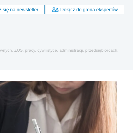
 się na newsletter
Dołącz do grona ekspertów
nych, ZUS, pracy, cywilistyce, administracji, przedsiębiorcach,