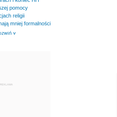
rach i koniec HIT
wszej pomocy
ach religii
mają mniej formalności
ozwiń
>
REKLAMA