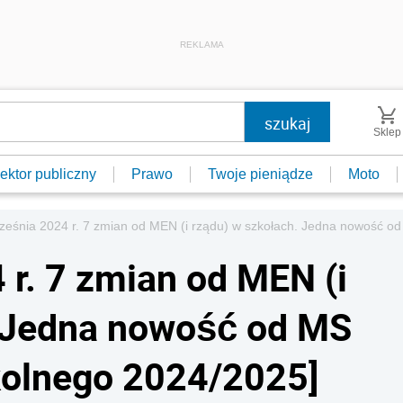
REKLAMA
Sklep
ektor publiczny
Prawo
Twoje pieniądze
Moto
ześnia 2024 r. 7 zmian od MEN (i rządu) w szkołach. Jedna nowość o
 r. 7 zmian od MEN (i
. Jedna nowość od MS
kolnego 2024/2025]