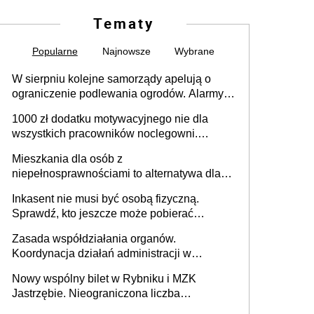
Tematy
Popularne
Najnowsze
Wybrane
W sierpniu kolejne samorządy apelują o
ograniczenie podlewania ogrodów. Alarmy w
625 gminach. Niżówka hydrogeologiczna
1000 zł dodatku motywacyjnego nie dla
może objąć cały kraj
wszystkich pracowników noclegowni.
MRPiPS wyjaśnia zasady
Mieszkania dla osób z
niepełnosprawnościami to alternatywa dla
opieki instytucjonalnej. 53% chce mieszkać
Inkasent nie musi być osobą fizyczną.
samodzielnie lub z rodziną
Sprawdź, kto jeszcze może pobierać
pieniądze
Zasada współdziałania organów.
Koordynacja działań administracji w
sprawach złożonych
Nowy wspólny bilet w Rybniku i MZK
Jastrzębie. Nieograniczona liczba
przejazdów za 16 zł