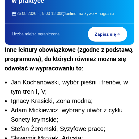
w praktyce
26.08.2026 r., 9:00-13:00
online, na żywo + nagranie
Liczba miejsc ograniczona
Zapisz się
Inne lektury obowiązkowe (zgodne z podstawą
programową), do których również można się
odwołać w wypracowaniu to:
Jan Kochanowski, wybór pieśni i trenów, w
tym tren I, V;
Ignacy Krasicki, Żona modna;
Adam Mickiewicz, wybrany utwór z cyklu
Sonety krymskie;
Stefan Żeromski, Syzyfowe prace;
Sławomir Mrożek, Artysta;