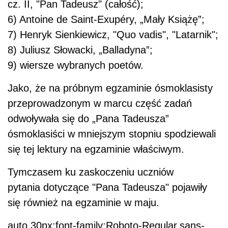
cz. II, "Pan Tadeusz" (całość);
6) Antoine de Saint-Exupéry, „Mały Książę”;
7) Henryk Sienkiewicz, "Quo vadis", "Latarnik";
8) Juliusz Słowacki, „Balladyna”;
9) wiersze wybranych poetów.
Jako, że na próbnym egzaminie ósmoklasisty
przeprowadzonym w marcu część zadań
odwoływała się do „Pana Tadeusza”
ósmoklasiści w mniejszym stopniu spodziewali
się tej lektury na egzaminie właściwym.
Tymczasem ku zaskoczeniu uczniów
pytania dotyczące "Pana Tadeusza" pojawiły
się również na egzaminie w maju.
auto 30px;font-family:Roboto-Regular,sans-