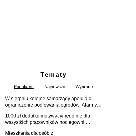
Tematy
Popularne
Najnowsze
Wybrane
W sierpniu kolejne samorządy apelują o
ograniczenie podlewania ogrodów. Alarmy w
625 gminach. Niżówka hydrogeologiczna
1000 zł dodatku motywacyjnego nie dla
może objąć cały kraj
wszystkich pracowników noclegowni.
MRPiPS wyjaśnia zasady
Mieszkania dla osób z