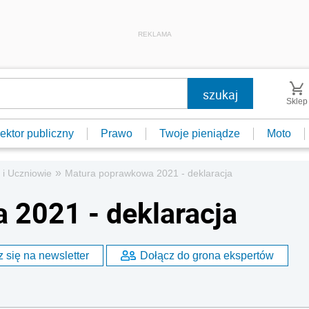
REKLAMA
Sklep
ektor publiczny
Prawo
Twoje pieniądze
Moto
»
 i Uczniowie
Matura poprawkowa 2021 - deklaracja
 2021 - deklaracja
 się na newsletter
Dołącz do grona ekspertów