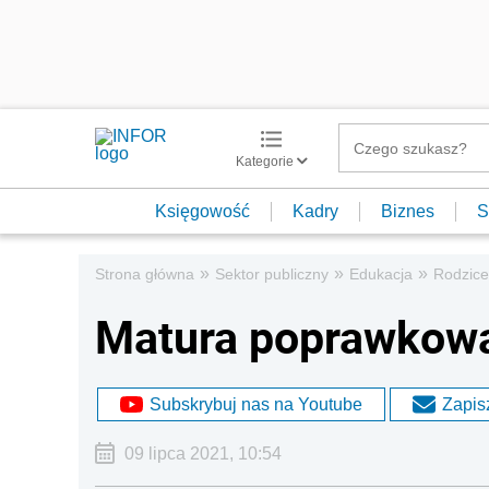
Kategorie
Księgowość
Kadry
Biznes
S
»
»
»
Strona główna
Sektor publiczny
Edukacja
Rodzice
Matura poprawkowa
Subskrybuj nas na Youtube
Zapisz
09 lipca 2021, 10:54