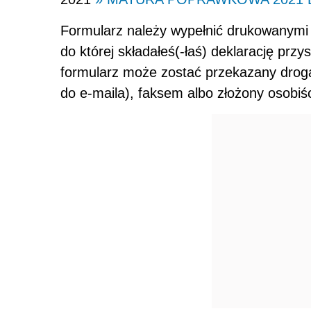
Formularz należy wypełnić drukowanymi l
do której składałeś(-łaś) deklarację pr
formularz może zostać przekazany drogą
do e-maila), faksem albo złożony osobiś