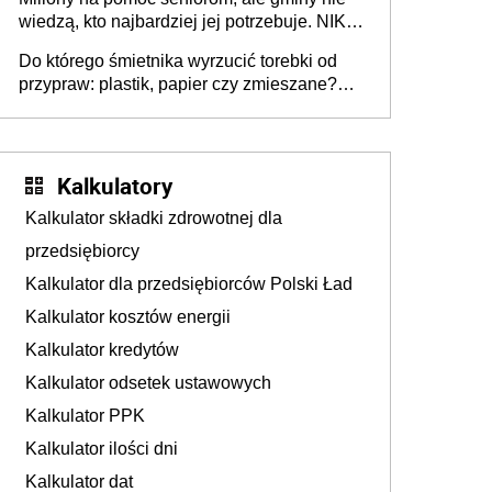
Europie nie ma tak dużych jednostek
wiedzą, kto najbardziej jej potrzebuje. NIK
stołecznych
ujawnia poważną lukę w systemie
Do którego śmietnika wyrzucić torebki od
przypraw: plastik, papier czy zmieszane?
Gdzie wyrzucić młynek po przyprawach?
Kalkulatory
Kalkulator składki zdrowotnej dla
przedsiębiorcy
Kalkulator dla przedsiębiorców Polski Ład
Kalkulator kosztów energii
Kalkulator kredytów
Kalkulator odsetek ustawowych
Kalkulator PPK
Kalkulator ilości dni
Kalkulator dat