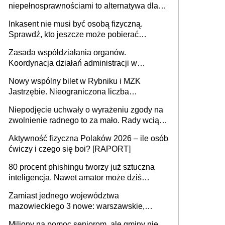
niepełnosprawnościami to alternatywa dla
opieki instytucjonalnej. 53% chce mieszkać
Inkasent nie musi być osobą fizyczną.
samodzielnie lub z rodziną
Sprawdź, kto jeszcze może pobierać
pieniądze
Zasada współdziałania organów.
Koordynacja działań administracji w
sprawach złożonych
Nowy wspólny bilet w Rybniku i MZK
Jastrzębie. Nieograniczona liczba
przejazdów za 16 zł
Niepodjęcie uchwały o wyrażeniu zgody na
zwolnienie radnego to za mało. Rady wciąż
popełniają ten błąd, a sądy muszą
Aktywność fizyczna Polaków 2026 – ile osób
rozstrzygać sprawy
ćwiczy i czego się boi? [RAPORT]
80 procent phishingu tworzy już sztuczna
inteligencja. Nawet amator może dziś
przeprowadzić skuteczny cyberatak
Zamiast jednego województwa
mazowieckiego 3 nowe: warszawskie,
płocko-siedleckie i staropolskie. Nigdzie w
Miliony na pomoc seniorom, ale gminy nie