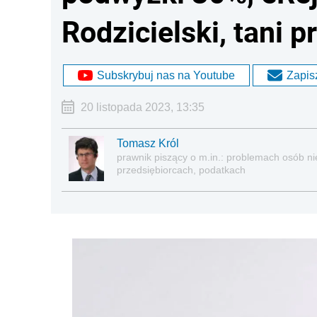
Rodzicielski, tani p
Subskrybuj nas na Youtube
Zapisz
20 listopada 2023, 13:35
Tomasz Król
prawnik piszący o m.in.: problemach osób nie
przedsiębiorcach, podatkach