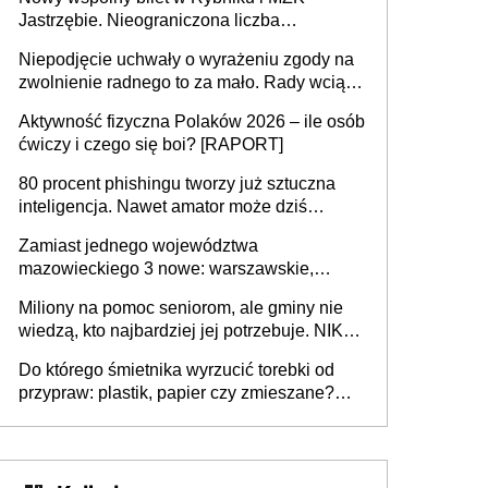
Jastrzębie. Nieograniczona liczba
przejazdów za 16 zł
Niepodjęcie uchwały o wyrażeniu zgody na
zwolnienie radnego to za mało. Rady wciąż
popełniają ten błąd, a sądy muszą
Aktywność fizyczna Polaków 2026 – ile osób
rozstrzygać sprawy
ćwiczy i czego się boi? [RAPORT]
80 procent phishingu tworzy już sztuczna
inteligencja. Nawet amator może dziś
przeprowadzić skuteczny cyberatak
Zamiast jednego województwa
mazowieckiego 3 nowe: warszawskie,
płocko-siedleckie i staropolskie. Nigdzie w
Miliony na pomoc seniorom, ale gminy nie
Europie nie ma tak dużych jednostek
wiedzą, kto najbardziej jej potrzebuje. NIK
stołecznych
ujawnia poważną lukę w systemie
Do którego śmietnika wyrzucić torebki od
przypraw: plastik, papier czy zmieszane?
Gdzie wyrzucić młynek po przyprawach?