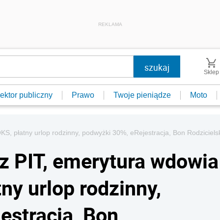
REKLAMA
Sklep
ektor publiczny
Prawo
Twoje pieniądze
Moto
S, płatny urlop rodzinny, podwyżki 30%, eRejestracja, Bon Rodzicielski
z PIT, emerytura wdowia
tny urlop rodzinny,
estracja, Bon