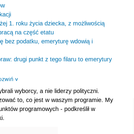
ów
acji
ej 1. roku życia dziecka, z możliwością
 pracą na część etatu
ę bez podatku, emeryturę wdowią i
aw: drugi punkt z tego filaru to emerytury
ozwiń
>
li wyborcy, a nie liderzy polityczni.
izować to, co jest w waszym programie. My
unktów programowych - podkreślił w
i.