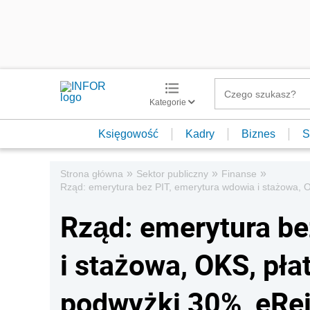
Kategorie
Księgowość
Kadry
Biznes
S
»
»
»
Strona główna
Sektor publiczny
Finanse
Rząd: emerytura bez PIT, emerytura wdowia i stażowa, OK
Rząd: emerytura be
i stażowa, OKS, pła
podwyżki 30%, eRej