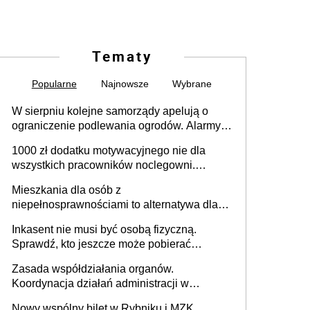
Tematy
Popularne
Najnowsze
Wybrane
W sierpniu kolejne samorządy apelują o
ograniczenie podlewania ogrodów. Alarmy w
625 gminach. Niżówka hydrogeologiczna
1000 zł dodatku motywacyjnego nie dla
może objąć cały kraj
wszystkich pracowników noclegowni.
MRPiPS wyjaśnia zasady
Mieszkania dla osób z
niepełnosprawnościami to alternatywa dla
opieki instytucjonalnej. 53% chce mieszkać
Inkasent nie musi być osobą fizyczną.
samodzielnie lub z rodziną
Sprawdź, kto jeszcze może pobierać
pieniądze
Zasada współdziałania organów.
Koordynacja działań administracji w
sprawach złożonych
Nowy wspólny bilet w Rybniku i MZK