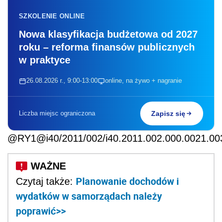
SZKOLENIE ONLINE
Nowa klasyfikacja budżetowa od 2027
roku – reforma finansów publicznych
w praktyce
26.08.2026 r., 9:00-13:00
online, na żywo + nagranie
Liczba miejsc ograniczona
Zapisz się
@RY1@i40/2011/002/i40.2011.002.000.0021.
Planowanie dochodów i
Czytaj także:
wydatków w samorządach należy
poprawić>>