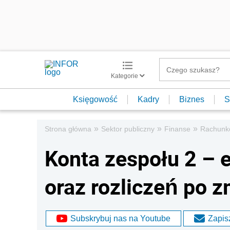
Kategorie
Księgowość
Kadry
Biznes
S
»
»
»
Strona główna
Sektor publiczny
Finanse
Rachunk
Konta zespołu 2 – 
oraz rozliczeń po 
Subskrybuj nas na Youtube
Zapisz