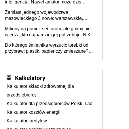
inteligencja. Nawet amator może dziś
przeprowadzić skuteczny cyberatak
Zamiast jednego województwa
mazowieckiego 3 nowe: warszawskie,
płocko-siedleckie i staropolskie. Nigdzie w
Miliony na pomoc seniorom, ale gminy nie
Europie nie ma tak dużych jednostek
wiedzą, kto najbardziej jej potrzebuje. NIK
stołecznych
ujawnia poważną lukę w systemie
Do którego śmietnika wyrzucić torebki od
przypraw: plastik, papier czy zmieszane?
Gdzie wyrzucić młynek po przyprawach?
Kalkulatory
Kalkulator składki zdrowotnej dla
przedsiębiorcy
Kalkulator dla przedsiębiorców Polski Ład
Kalkulator kosztów energii
Kalkulator kredytów