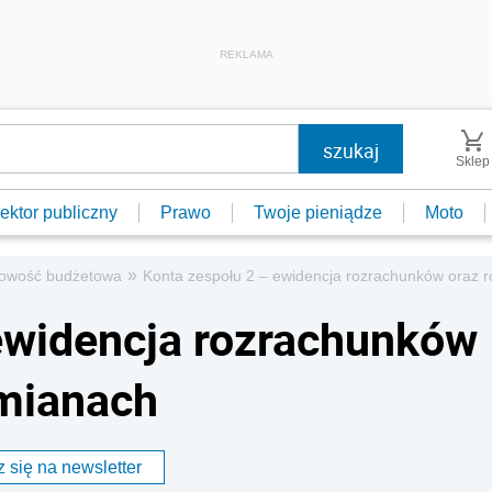
REKLAMA
Sklep
ektor publiczny
Prawo
Twoje pieniądze
Moto
»
owość budżetowa
Konta zespołu 2 – ewidencja rozrachunków oraz r
ewidencja rozrachunków
zmianach
 się na newsletter