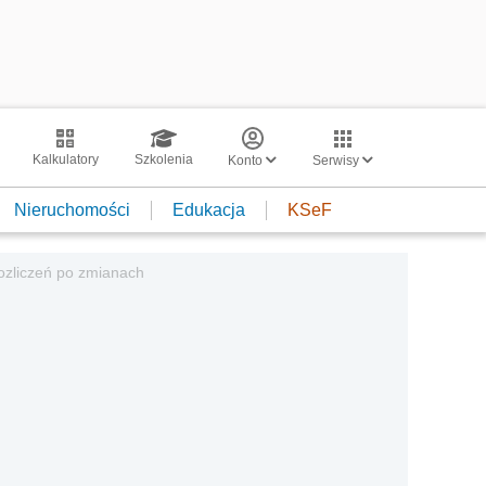
Kalkulatory
Szkolenia
Konto
Serwisy
Nieruchomości
Edukacja
KSeF
ozliczeń po zmianach