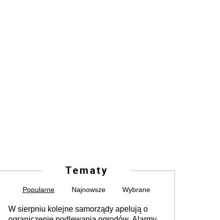
Tematy
Popularne
Najnowsze
Wybrane
W sierpniu kolejne samorządy apelują o
ograniczenie podlewania ogrodów. Alarmy w