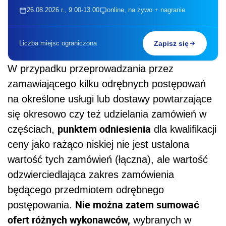
26.08.2026 r., 9:00-13:00
online, na żywo + nagranie
Liczba miejsc ograniczona
Zapisz się
W przypadku przeprowadzania przez
zamawiającego kilku odrębnych postępowań
na określone usługi lub dostawy powtarzające
się okresowo czy też udzielania zamówień w
punktem odniesienia
częściach,
dla kwalifikacji
ceny jako rażąco niskiej nie jest ustalona
wartość tych zamówień (łączna), ale wartość
odzwierciedlająca zakres zamówienia
będącego przedmiotem odrębnego
Nie można zatem sumować
postępowania.
ofert różnych wykonawców,
wybranych w