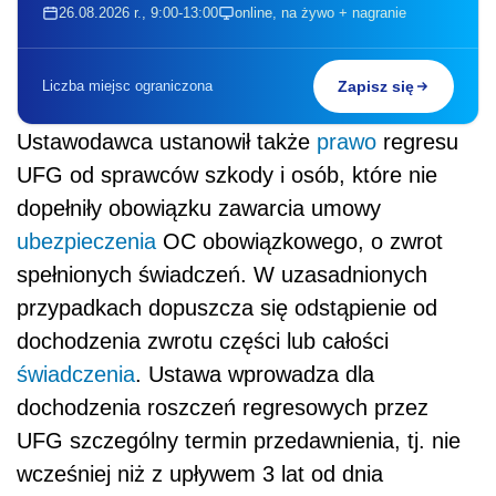
26.08.2026 r., 9:00-13:00
online, na żywo + nagranie
Liczba miejsc ograniczona
Zapisz się
Ustawodawca ustanowił także
prawo
regresu
UFG od sprawców szkody i osób, które nie
dopełniły obowiązku zawarcia umowy
ubezpieczenia
OC obowiązkowego, o zwrot
spełnionych świadczeń. W uzasadnionych
przypadkach dopuszcza się odstąpienie od
dochodzenia zwrotu części lub całości
świadczenia
. Ustawa wprowadza dla
dochodzenia roszczeń regresowych przez
UFG szczególny termin przedawnienia, tj. nie
wcześniej niż z upływem 3 lat od dnia