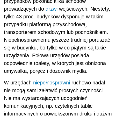
przypadków pokonać kilka schodów
prowadzących do
drzwi
wejściowych. Niestety,
tylko 43 proc. budynków dysponuje w takim
przypadku platformą przyschodową,
transporterem schodowym lub podnośnikiem.
Niepełnosprawnemu jeszcze trudniej poruszać
się w budynku, bo tylko w co piątym są takie
urządzenia. Połowa urzędów posiada
odpowiednie toalety, w których jest obniżona
umywalka, poręcz i dozownik mydła.
W urzędach
niepełnosprawni
ruchowo nadal
nie mogą sami załatwić prostych czynności.
Nie ma wystarczających udogodnień
komunikacyjnych, np. czytelnych tablic
informacyjnych o powiększonym druku i dużym