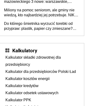
mazowieckiego 3 nowe: warszawskie,
płocko-siedleckie i staropolskie. Nigdzie w
Miliony na pomoc seniorom, ale gminy nie
Europie nie ma tak dużych jednostek
wiedzą, kto najbardziej jej potrzebuje. NIK
stołecznych
ujawnia poważną lukę w systemie
Do którego śmietnika wyrzucić torebki od
przypraw: plastik, papier czy zmieszane?
Gdzie wyrzucić młynek po przyprawach?
Kalkulatory
Kalkulator składki zdrowotnej dla
przedsiębiorcy
Kalkulator dla przedsiębiorców Polski Ład
Kalkulator kosztów energii
Kalkulator kredytów
Kalkulator odsetek ustawowych
Kalkulator PPK