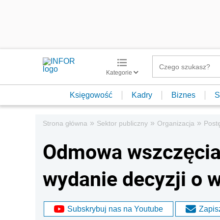
Kategorie
Księgowość
Kadry
Biznes
S
»
»
»
Strona główna
Sektor publiczny
Organizacja
Post
Odmowa wszczęcia
wydanie decyzji o
Subskrybuj nas na Youtube
Zapisz