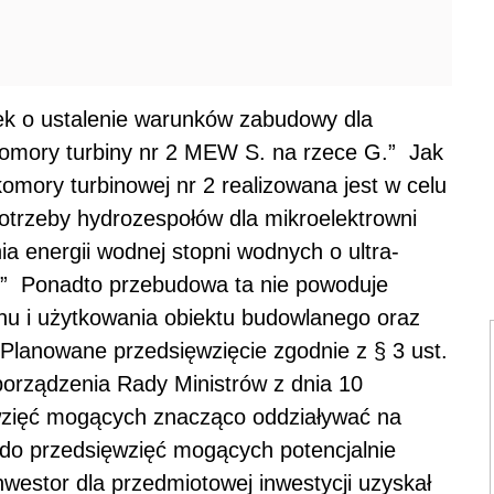
ek o ustalenie warunków zabudowy dla
 komory turbiny nr 2 MEW S. na rzece G.” Jak
ory turbinowej nr 2 realizowana jest w celu
trzeby hydrozespołów dla mikroelektrowni
a energii wodnej stopni wodnych o ultra-
y.” Ponadto przebudowa ta nie powoduje
u i użytkowania obiektu budowlanego oraz
 Planowane przedsięwzięcie zgodnie z § 3 ust.
zporządzenia Rady Ministrów z dnia 10
wzięć mogących znacząco oddziaływać na
 do przedsięwzięć mogących potencjalnie
westor dla przedmiotowej inwestycji uzyskał