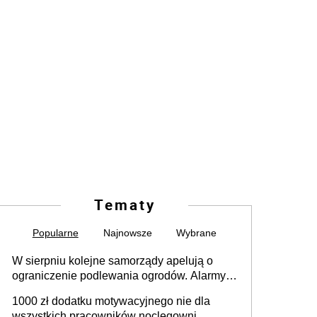
Tematy
Popularne
Najnowsze
Wybrane
W sierpniu kolejne samorządy apelują o
ograniczenie podlewania ogrodów. Alarmy w
625 gminach. Niżówka hydrogeologiczna
1000 zł dodatku motywacyjnego nie dla
może objąć cały kraj
wszystkich pracowników noclegowni.