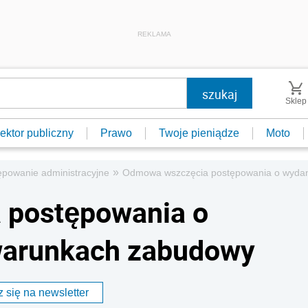
REKLAMA
Sklep
ektor publiczny
Prawo
Twoje pieniądze
Moto
»
ępowanie administracyjne
Odmowa wszczęcia postępowania o wydan
 postępowania o
 warunkach zabudowy
 się na newsletter