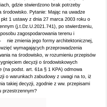
ach, gdzie stwierdzono brak potrzeby
a środowisko. Pytanie: Mając na uwadze
 2 pkt 1 ustawy z dnia 27 marca 2003 roku o
ennym (j.t.Dz.U.2021.741), po stwierdzeniu,
sposobu zagospodarowania terenu i
 nie zmienia jego formy architektonicznej,
sięwzięć wymagających przeprowadzenia
wania na środowisko, w rozumieniu przepisów
rzygnięciem decyzji o środowiskowych
 (na podst. art. 61a § 1 KPA) odmowa
ji o warunkach zabudowy z uwagi na to, iż
 takiej decyzji, zgodnie z ww. przepisami
u przestrzennym?