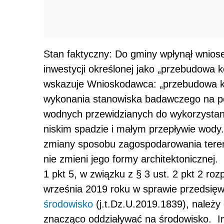
Stan faktyczny: Do gminy wpłynął wnios
inwestycji określonej jako „przebudowa
wskazuje Wnioskodawca: „przebudowa kom
wykonania stanowiska badawczego na po
wodnych przewidzianych do wykorzystani
niskim spadzie i małym przepływie wod
zmiany sposobu zagospodarowania teren
nie zmieni jego formy architektonicznej.
1 pkt 5, w związku z § 3 ust. 2 pkt 2 ro
września 2019 roku w sprawie przedsię
środowisko
(j.t.Dz.U.2019.1839), należy
znacząco oddziaływać na środowisko. In