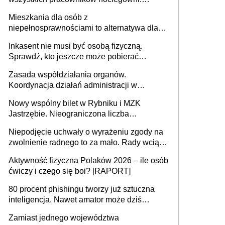
MRPiPS wyjaśnia zasady
Mieszkania dla osób z
niepełnosprawnościami to alternatywa dla
opieki instytucjonalnej. 53% chce mieszkać
Inkasent nie musi być osobą fizyczną.
samodzielnie lub z rodziną
Sprawdź, kto jeszcze może pobierać
pieniądze
Zasada współdziałania organów.
Koordynacja działań administracji w
sprawach złożonych
Nowy wspólny bilet w Rybniku i MZK
Jastrzębie. Nieograniczona liczba
przejazdów za 16 zł
Niepodjęcie uchwały o wyrażeniu zgody na
zwolnienie radnego to za mało. Rady wciąż
popełniają ten błąd, a sądy muszą
Aktywność fizyczna Polaków 2026 – ile osób
rozstrzygać sprawy
ćwiczy i czego się boi? [RAPORT]
80 procent phishingu tworzy już sztuczna
inteligencja. Nawet amator może dziś
przeprowadzić skuteczny cyberatak
Zamiast jednego województwa