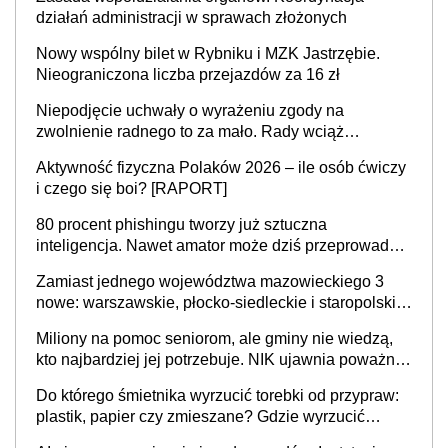
działań administracji w sprawach złożonych
Nowy wspólny bilet w Rybniku i MZK Jastrzębie.
Nieograniczona liczba przejazdów za 16 zł
Niepodjęcie uchwały o wyrażeniu zgody na
zwolnienie radnego to za mało. Rady wciąż
popełniają ten błąd, a sądy muszą rozstrzygać
Aktywność fizyczna Polaków 2026 – ile osób ćwiczy
sprawy
i czego się boi? [RAPORT]
80 procent phishingu tworzy już sztuczna
inteligencja. Nawet amator może dziś przeprowadzić
skuteczny cyberatak
Zamiast jednego województwa mazowieckiego 3
nowe: warszawskie, płocko-siedleckie i staropolskie.
Nigdzie w Europie nie ma tak dużych jednostek
Miliony na pomoc seniorom, ale gminy nie wiedzą,
stołecznych
kto najbardziej jej potrzebuje. NIK ujawnia poważną
lukę w systemie
Do którego śmietnika wyrzucić torebki od przypraw:
plastik, papier czy zmieszane? Gdzie wyrzucić
młynek po przyprawach?