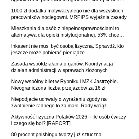
gminach. Niżówka hydrogeologiczna może objąć
1000 zł dodatku motywacyjnego nie dla wszystkich
cały kraj
pracowników noclegowni. MRPiPS wyjaśnia zasady
Mieszkania dla osób z niepełnosprawnościami to
alternatywa dla opieki instytucjonalnej. 53% chce
mieszkać samodzielnie lub z rodziną
Inkasent nie musi być osobą fizyczną. Sprawdź, kto
jeszcze może pobierać pieniądze
Zasada współdziałania organów. Koordynacja
działań administracji w sprawach złożonych
Nowy wspólny bilet w Rybniku i MZK Jastrzębie.
Nieograniczona liczba przejazdów za 16 zł
Niepodjęcie uchwały o wyrażeniu zgody na
zwolnienie radnego to za mało. Rady wciąż
popełniają ten błąd, a sądy muszą rozstrzygać
Aktywność fizyczna Polaków 2026 – ile osób ćwiczy
sprawy
i czego się boi? [RAPORT]
80 procent phishingu tworzy już sztuczna