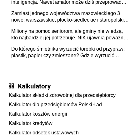
inteligencja. Nawet amator może dziś przeprowadzić
skuteczny cyberatak
Zamiast jednego województwa mazowieckiego 3
nowe: warszawskie, płocko-siedleckie i staropolskie.
Nigdzie w Europie nie ma tak dużych jednostek
Miliony na pomoc seniorom, ale gminy nie wiedzą,
stołecznych
kto najbardziej jej potrzebuje. NIK ujawnia poważną
lukę w systemie
Do którego śmietnika wyrzucić torebki od przypraw:
plastik, papier czy zmieszane? Gdzie wyrzucić
młynek po przyprawach?
Kalkulatory
Kalkulator składki zdrowotnej dla przedsiębiorcy
Kalkulator dla przedsiębiorców Polski Ład
Kalkulator kosztów energii
Kalkulator kredytów
Kalkulator odsetek ustawowych