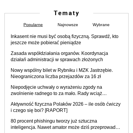
Tematy
Popularne
Najnowsze
Wybrane
Inkasent nie musi być osobą fizyczną. Sprawdź, kto
jeszcze może pobierać pieniądze
Zasada współdziałania organów. Koordynacja
działań administracji w sprawach złożonych
Nowy wspólny bilet w Rybniku i MZK Jastrzębie.
Nieograniczona liczba przejazdów za 16 zł
Niepodjęcie uchwały o wyrażeniu zgody na
zwolnienie radnego to za mało. Rady wciąż
popełniają ten błąd, a sądy muszą rozstrzygać
Aktywność fizyczna Polaków 2026 – ile osób ćwiczy
sprawy
i czego się boi? [RAPORT]
80 procent phishingu tworzy już sztuczna
inteligencja. Nawet amator może dziś przeprowadzić