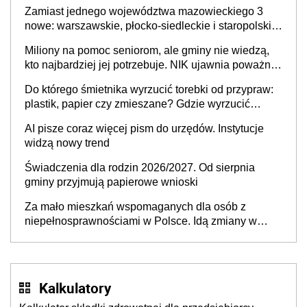
skuteczny cyberatak
Zamiast jednego województwa mazowieckiego 3
nowe: warszawskie, płocko-siedleckie i staropolskie.
Nigdzie w Europie nie ma tak dużych jednostek
Miliony na pomoc seniorom, ale gminy nie wiedzą,
stołecznych
kto najbardziej jej potrzebuje. NIK ujawnia poważną
lukę w systemie
Do którego śmietnika wyrzucić torebki od przypraw:
plastik, papier czy zmieszane? Gdzie wyrzucić
młynek po przyprawach?
AI pisze coraz więcej pism do urzędów. Instytucje
widzą nowy trend
Świadczenia dla rodzin 2026/2027. Od sierpnia
gminy przyjmują papierowe wnioski
Za mało mieszkań wspomaganych dla osób z
niepełnosprawnościami w Polsce. Idą zmiany w
przepisach
Kalkulatory