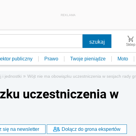
REKLAMA
Sklep
ektor publiczny
Prawo
Twoje pieniądze
Moto
»
j i jednostki
Wójt nie ma obowiązku uczestniczenia w sesjach rady g
zku uczestniczenia w
 się na newsletter
Dołącz do grona ekspertów