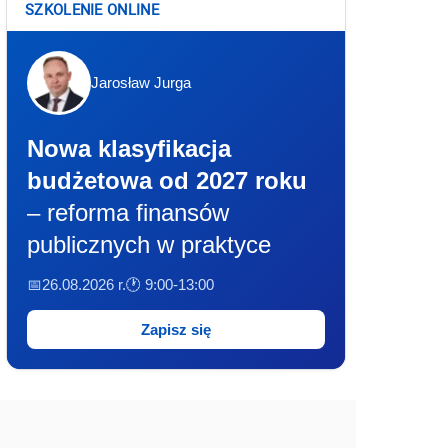
SZKOLENIE ONLINE
Jarosław Jurga
Nowa klasyfikacja
budżetowa od 2027 roku
– reforma finansów
publicznych w praktyce
📅26.08.2026 r.
🕐 9:00-13:00
Zapisz się