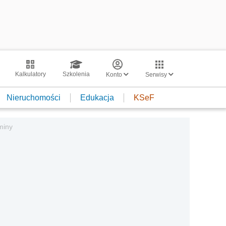
Kalkulatory
Szkolenia
Konto
Serwisy
Nieruchomości
Edukacja
KSeF
miny