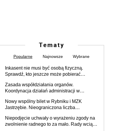
Tematy
Popularne
Najnowsze
Wybrane
Inkasent nie musi być osobą fizyczną.
Sprawdź, kto jeszcze może pobierać
pieniądze
Zasada współdziałania organów.
Koordynacja działań administracji w
sprawach złożonych
Nowy wspólny bilet w Rybniku i MZK
Jastrzębie. Nieograniczona liczba
przejazdów za 16 zł
Niepodjęcie uchwały o wyrażeniu zgody na
zwolnienie radnego to za mało. Rady wciąż
popełniają ten błąd, a sądy muszą