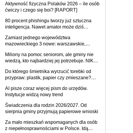
Aktywność fizyczna Polaków 2026 – ile osób
rozstrzygać sprawy
ćwiczy i czego się boi? [RAPORT]
80 procent phishingu tworzy już sztuczna
inteligencja. Nawet amator może dziś
przeprowadzić skuteczny cyberatak
Zamiast jednego województwa
mazowieckiego 3 nowe: warszawskie,
płocko-siedleckie i staropolskie. Nigdzie w
Miliony na pomoc seniorom, ale gminy nie
Europie nie ma tak dużych jednostek
wiedzą, kto najbardziej jej potrzebuje. NIK
stołecznych
ujawnia poważną lukę w systemie
Do którego śmietnika wyrzucić torebki od
przypraw: plastik, papier czy zmieszane?
Gdzie wyrzucić młynek po przyprawach?
AI pisze coraz więcej pism do urzędów.
Instytucje widzą nowy trend
Świadczenia dla rodzin 2026/2027. Od
sierpnia gminy przyjmują papierowe wnioski
Za mało mieszkań wspomaganych dla osób
z niepełnosprawnościami w Polsce. Idą