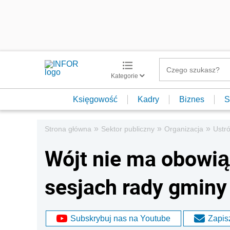
Kategorie
Księgowość
Kadry
Biznes
S
»
»
»
Strona główna
Sektor publiczny
Organizacja
Ustró
Wójt nie ma obowią
sesjach rady gminy
Subskrybuj nas na Youtube
Zapisz