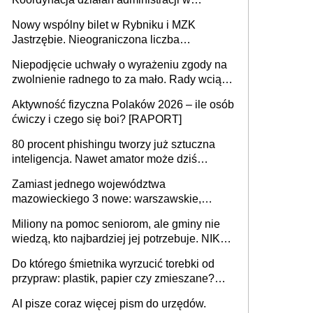
sprawach złożonych
Nowy wspólny bilet w Rybniku i MZK
Jastrzębie. Nieograniczona liczba
przejazdów za 16 zł
Niepodjęcie uchwały o wyrażeniu zgody na
zwolnienie radnego to za mało. Rady wciąż
popełniają ten błąd, a sądy muszą
Aktywność fizyczna Polaków 2026 – ile osób
rozstrzygać sprawy
ćwiczy i czego się boi? [RAPORT]
80 procent phishingu tworzy już sztuczna
inteligencja. Nawet amator może dziś
przeprowadzić skuteczny cyberatak
Zamiast jednego województwa
mazowieckiego 3 nowe: warszawskie,
płocko-siedleckie i staropolskie. Nigdzie w
Miliony na pomoc seniorom, ale gminy nie
Europie nie ma tak dużych jednostek
wiedzą, kto najbardziej jej potrzebuje. NIK
stołecznych
ujawnia poważną lukę w systemie
Do którego śmietnika wyrzucić torebki od
przypraw: plastik, papier czy zmieszane?
Gdzie wyrzucić młynek po przyprawach?
AI pisze coraz więcej pism do urzędów.