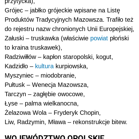
przytycka),
Grójec – jabłko grójeckie wpisane na Listę
Produktów Tradycyjnych Mazowsza. Trafiło też
do rejestru nazw chronionych Unii Europejskiej,
Załuski – truskawka (właściwie
powiat
płoński
to kraina truskawek),
Radziwiłłów – kapłon staropolski, kogut,
Kadzidło –
kultura
kurpiowska,
Myszyniec – miodobranie,
Pułtusk – Wenecja Mazowsza,
Tarczyn – zagłębie owocowe,
Łyse – palma wielkanocna,
Żelazowa Wola – Fryderyk Chopin,
Liw, Radzymin, Mława – rekonstrukcje bitew.
WOJEWÓDZTWO OPOLSKIE