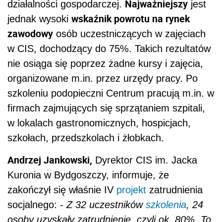
Najważniejszy
działalności gospodarczej.
jest
wskaźnik powrotu na rynek
jednak wysoki
zawodowy
osób uczestniczących w zajęciach
w CIS, dochodzący do 75%. Takich rezultatów
nie osiąga się poprzez żadne kursy i zajęcia,
organizowane m.in. przez urzędy pracy. Po
szkoleniu podopieczni Centrum pracują m.in. w
firmach zajmujących się sprzątaniem szpitali,
w lokalach gastronomicznych, hospicjach,
szkołach, przedszkolach i żłobkach.
Andrzej Jankowski,
Dyrektor CIS im. Jacka
Kuronia w Bydgoszczy, informuje, że
zakończył się właśnie IV
projekt
zatrudnienia
socjalnego: -
Z 32 uczestników
szkolenia
, 24
osoby uzyskały zatrudnienie, czyli ok. 80%. To