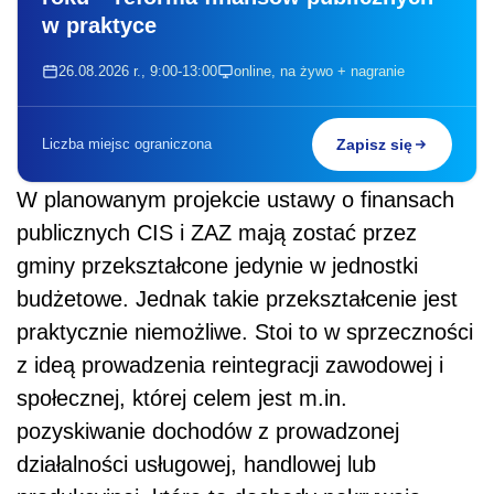
w praktyce
26.08.2026 r., 9:00-13:00
online, na żywo + nagranie
Liczba miejsc ograniczona
Zapisz się
W planowanym projekcie ustawy o finansach
publicznych CIS i ZAZ mają zostać przez
gminy przekształcone jedynie w jednostki
budżetowe. Jednak takie przekształcenie jest
praktycznie niemożliwe. Stoi to w sprzeczności
z ideą prowadzenia reintegracji zawodowej i
społecznej, której celem jest m.in.
pozyskiwanie dochodów z prowadzonej
działalności usługowej, handlowej lub