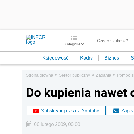
Kategorie
Księgowość
Kadry
Biznes
S
»
»
»
Strona główna
Sektor publiczny
Zadania
Pomoc s
Do kupienia nawet 
Subskrybuj nas na Youtube
Zapisz
06 lutego 2009, 00:00