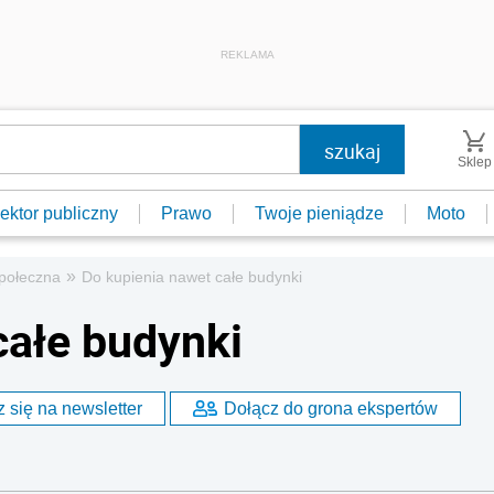
REKLAMA
Sklep
ektor publiczny
Prawo
Twoje pieniądze
Moto
»
połeczna
Do kupienia nawet całe budynki
całe budynki
 się na newsletter
Dołącz do grona ekspertów