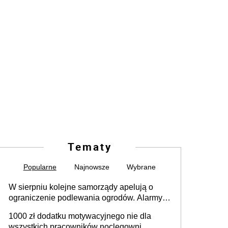
Tematy
Popularne
Najnowsze
Wybrane
W sierpniu kolejne samorządy apelują o
ograniczenie podlewania ogrodów. Alarmy w
625 gminach. Niżówka hydrogeologiczna
1000 zł dodatku motywacyjnego nie dla
może objąć cały kraj
wszystkich pracowników noclegowni.