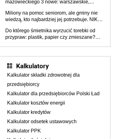
mazowieckiego 3 nowe: warszawskie,
płocko-siedleckie i staropolskie. Nigdzie w
Miliony na pomoc seniorom, ale gminy nie
Europie nie ma tak dużych jednostek
wiedzą, kto najbardziej jej potrzebuje. NIK
stołecznych
ujawnia poważną lukę w systemie
Do którego śmietnika wyrzucić torebki od
przypraw: plastik, papier czy zmieszane?
Gdzie wyrzucić młynek po przyprawach?
Kalkulatory
Kalkulator składki zdrowotnej dla
przedsiębiorcy
Kalkulator dla przedsiębiorców Polski Ład
Kalkulator kosztów energii
Kalkulator kredytów
Kalkulator odsetek ustawowych
Kalkulator PPK