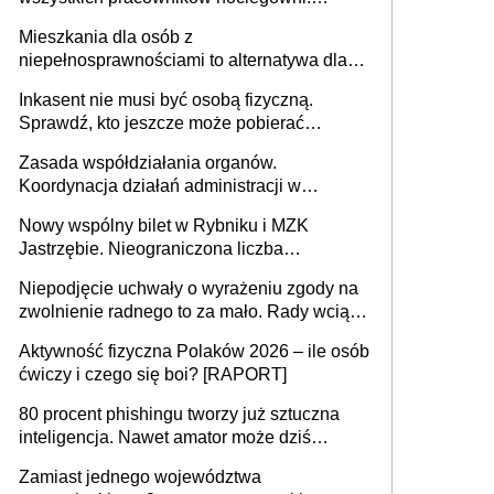
MRPiPS wyjaśnia zasady
Mieszkania dla osób z
niepełnosprawnościami to alternatywa dla
opieki instytucjonalnej. 53% chce mieszkać
Inkasent nie musi być osobą fizyczną.
samodzielnie lub z rodziną
Sprawdź, kto jeszcze może pobierać
pieniądze
Zasada współdziałania organów.
Koordynacja działań administracji w
sprawach złożonych
Nowy wspólny bilet w Rybniku i MZK
Jastrzębie. Nieograniczona liczba
przejazdów za 16 zł
Niepodjęcie uchwały o wyrażeniu zgody na
zwolnienie radnego to za mało. Rady wciąż
popełniają ten błąd, a sądy muszą
Aktywność fizyczna Polaków 2026 – ile osób
rozstrzygać sprawy
ćwiczy i czego się boi? [RAPORT]
80 procent phishingu tworzy już sztuczna
inteligencja. Nawet amator może dziś
przeprowadzić skuteczny cyberatak
Zamiast jednego województwa