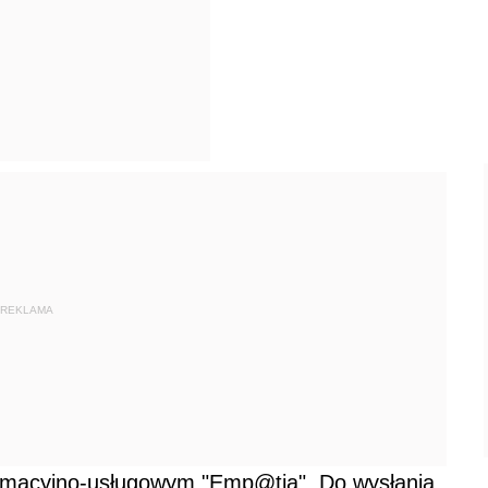
REKLAMA
rmacyjno-usługowym "Emp@tia". Do wysłania