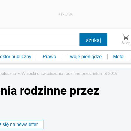
REKLAMA
Sklep
ektor publiczny
Prawo
Twoje pieniądze
Moto
»
połeczna
Wnioski o świadczenia rodzinne przez internet 2016
nia rodzinne przez
 się na newsletter