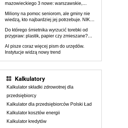
mazowieckiego 3 nowe: warszawskie,
płocko-siedleckie i staropolskie. Nigdzie w
Miliony na pomoc seniorom, ale gminy nie
Europie nie ma tak dużych jednostek
wiedzą, kto najbardziej jej potrzebuje. NIK
stołecznych
ujawnia poważną lukę w systemie
Do którego śmietnika wyrzucić torebki od
przypraw: plastik, papier czy zmieszane?
Gdzie wyrzucić młynek po przyprawach?
AI pisze coraz więcej pism do urzędów.
Instytucje widzą nowy trend
Kalkulatory
Kalkulator składki zdrowotnej dla
przedsiębiorcy
Kalkulator dla przedsiębiorców Polski Ład
Kalkulator kosztów energii
Kalkulator kredytów