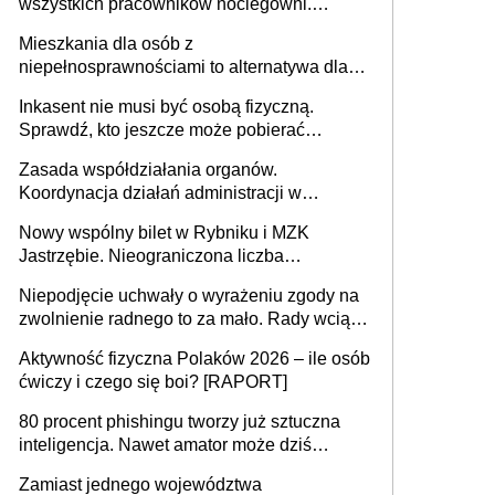
wszystkich pracowników noclegowni.
MRPiPS wyjaśnia zasady
Mieszkania dla osób z
niepełnosprawnościami to alternatywa dla
opieki instytucjonalnej. 53% chce mieszkać
Inkasent nie musi być osobą fizyczną.
samodzielnie lub z rodziną
Sprawdź, kto jeszcze może pobierać
pieniądze
Zasada współdziałania organów.
Koordynacja działań administracji w
sprawach złożonych
Nowy wspólny bilet w Rybniku i MZK
Jastrzębie. Nieograniczona liczba
przejazdów za 16 zł
Niepodjęcie uchwały o wyrażeniu zgody na
zwolnienie radnego to za mało. Rady wciąż
popełniają ten błąd, a sądy muszą
Aktywność fizyczna Polaków 2026 – ile osób
rozstrzygać sprawy
ćwiczy i czego się boi? [RAPORT]
80 procent phishingu tworzy już sztuczna
inteligencja. Nawet amator może dziś
przeprowadzić skuteczny cyberatak
Zamiast jednego województwa