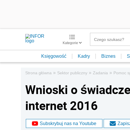
Kategorie
Księgowość
Kadry
Biznes
S
»
»
»
Strona główna
Sektor publiczny
Zadania
Pomoc s
Wnioski o świadcze
internet 2016
Subskrybuj nas na Youtube
Zapisz