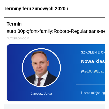
Terminy ferii zimowych 2020 r.
Termin
auto 30px;font-family:Roboto-Regular,sans-seri
AUTOPROMOCJA
SZKOLENIE ONL
Nowa klasyf
26.08.2026 r., 9:
Liczba miejsc ogra
Jarosław Jurga