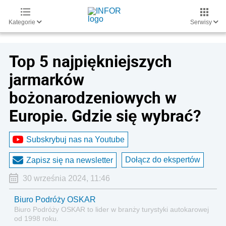
Kategorie
Serwisy
Top 5 najpiękniejszych
jarmarków
bożonarodzeniowych w
Europie. Gdzie się wybrać?
Subskrybuj nas na Youtube
Dołącz do ekspertów
Zapisz się na newsletter
30 września 2024, 11:46
Biuro Podróży OSKAR
Biuro Podróży OSKAR to lider w branży turystyki autokarowej
od 1998 roku.