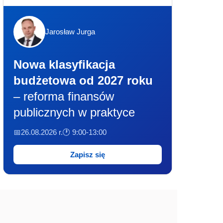
Jarosław Jurga
Nowa klasyfikacja
budżetowa od 2027 roku
– reforma finansów
publicznych w praktyce
📅26.08.2026 r.
🕐 9:00-13:00
Zapisz się