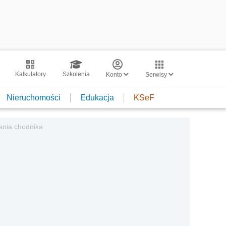
Kalkulatory
Szkolenia
Konto
Serwisy
Nieruchomości
Edukacja
KSeF
ania chodnika