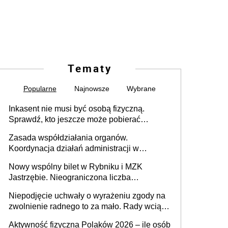
Tematy
Popularne
Najnowsze
Wybrane
Inkasent nie musi być osobą fizyczną.
Sprawdź, kto jeszcze może pobierać
pieniądze
Zasada współdziałania organów.
Koordynacja działań administracji w
sprawach złożonych
Nowy wspólny bilet w Rybniku i MZK
Jastrzębie. Nieograniczona liczba
przejazdów za 16 zł
Niepodjęcie uchwały o wyrażeniu zgody na
zwolnienie radnego to za mało. Rady wciąż
popełniają ten błąd, a sądy muszą
Aktywność fizyczna Polaków 2026 – ile osób
rozstrzygać sprawy