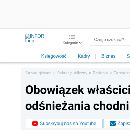
Kategorie
Księgowość
Kadry
Biznes
S
»
»
»
Strona główna
Sektor publiczny
Zadania
Zarządza
Obowiązek właścici
odśnieżania chodn
Subskrybuj nas na Youtube
Zapisz