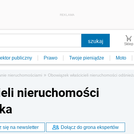
REKLAMA
Sklep
ektor publiczny
Prawo
Twoje pieniądze
Moto
»
nie nieruchomościami
Obowiązek właścicieli nieruchomości odśnież
eli nieruchomości
ika
 się na newsletter
Dołącz do grona ekspertów