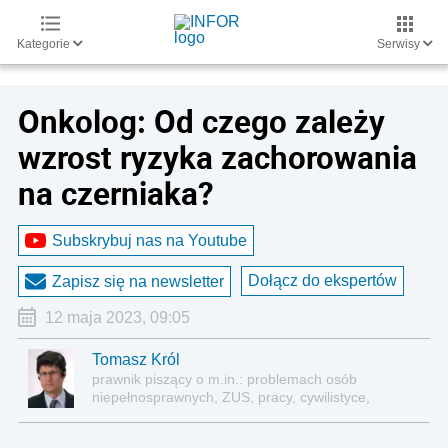
Kategorie
Serwisy
Onkolog: Od czego zależy
wzrost ryzyka zachorowania
na czerniaka?
Subskrybuj nas na Youtube
Dołącz do ekspertów
Zapisz się na newsletter
12 maja 2023, 09:05
Tomasz Król
prawnik piszący o m.in.: problemach osób
niepełnosprawnych, ZUS, pracy, cywilistyce,
administracji, przedsiębiorcach, podatkach