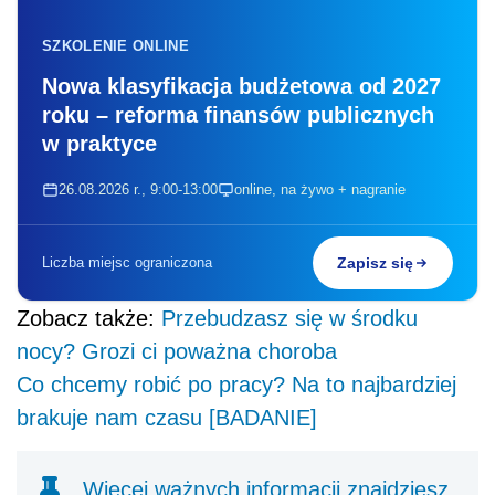
SZKOLENIE ONLINE
Nowa klasyfikacja budżetowa od 2027
roku – reforma finansów publicznych
w praktyce
26.08.2026 r., 9:00-13:00
online, na żywo + nagranie
Liczba miejsc ograniczona
Zapisz się
Zobacz także:
Przebudzasz się w środku
nocy? Grozi ci poważna choroba
Co chcemy robić po pracy? Na to najbardziej
brakuje nam czasu [BADANIE]
Więcej ważnych informacji znajdziesz