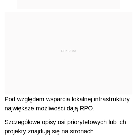
Pod względem wsparcia lokalnej infrastruktury
największe możliwości dają RPO.
Szczegółowe opisy osi priorytetowych lub ich
projekty znajdują się na stronach
internetowych poszczególnych Instytucji
Zarządzających RPO (urzędów
marszałkowskich). Dokumenty te określają
typy projektów, rodzaje beneficjentów, wielkość
wsparcia itp. dla każdego z działań
przewidzianych w RPO. Link do strony MRR
dotyczący poszczególnych RPO to:
http://www.mrr.gov.pl/ProgramyOperacyjne+200-