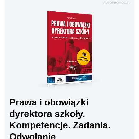
Prawa i obowiązki
dyrektora szkoły.
Kompetencje. Zadania.
Odwołanie
Sprawd
ź
Zakres dokumentów wymaganych do złożenia
razem z wnioskiem o
dofinansowanie
określa
instytucja zarządzająca danym programem
operacyjnym. Wszystkie wymagane