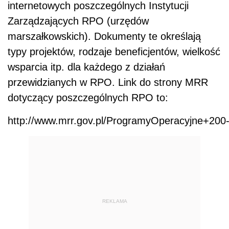
REKLAMA
Program Infrastruktura i Środowisko
koncentruje się na największych projektach o
charakterze ponadregionalnym, jednak także w
tym programie istnieje potencjalna możliwość
ubiegania się o wsparcie przez gminy wiejskie.