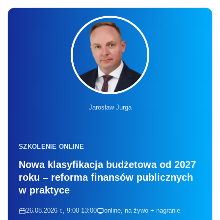
SZKOLENIE ONLINE
Nowa klasyfikacja budżetowa od 2027
roku – reforma finansów publicznych
w praktyce
26.08.2026 r., 9:00-13:00
online, na żywo + nagranie
Liczba miejsc ograniczona
Zapisz się
Ponadto niektóre rodzaje infrastruktury w
gminach wiejskich będą mogły uzyskać
wsparcie ramach Programu Rozwoju
Obszarów Wiejskich.
Dla zapobiegania podwójnemu finansowaniu
projektów opracowany został dokument pod