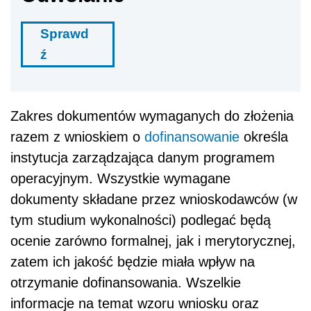
dokumenty składane przez wnioskodawców (w
tym studium wykonalności) podlegać będą
ocenie zarówno formalnej, jak i merytorycznej,
zatem ich jakość będzie miała wpływ na
otrzymanie dofinansowania. Wszelkie
informacje na temat wzoru wniosku oraz
wymaganych załączników udzielane są przez
instytucje zarządzające, aktualne informacje
znajdują się m.in. na ich stronach
internetowych.
W 2008 roku Ministerstwo Rozwoju
Regionalnego planuje wspólnie z urzędami
marszałkowskimi stworzenie systemu
informacji nt. funduszy europejskich na lata