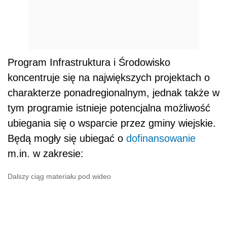
Będą mogły się ubiegać o
dofinansowanie
m.in. w zakresie:
Dalszy ciąg materiału pod wideo
• wodno-ściekowej, o ile
gmina
jest częścią
większej aglomeracji,
• ochrony przyrody, zwłaszcza jeśli na terenie