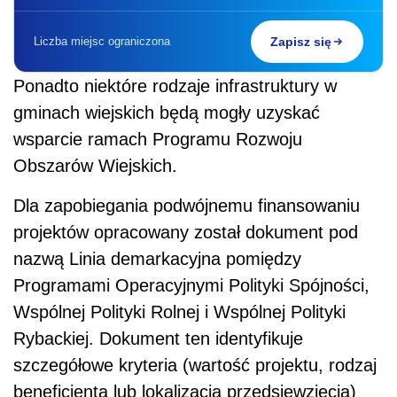
nazwą Linia demarkacyjna pomiędzy
Programami Operacyjnymi Polityki Spójności,
Wspólnej Polityki Rolnej i Wspólnej Polityki
Rybackiej. Dokument ten identyfikuje
szczegółowe kryteria (wartość projektu, rodzaj
beneficjenta lub lokalizacja przedsięwzięcia)
wskazujące możliwość realizacji projektów w
danym programie operacyjnym.
Linia demarkacyjna pomoże beneficjentom
określić, w jakim programie operacyjnym jest
możliwość dofinansowania konkretnej
inwestycji (np. czy dany
projekt
gminy wiejskiej
dotyczący gospodarki wodno-ściekowej może
ubiegać się o wsparcie w ramach RPO czy