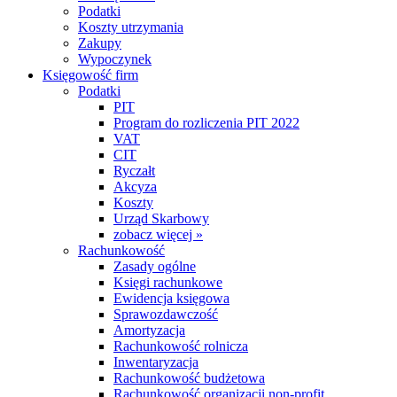
Podatki
Koszty utrzymania
Zakupy
Wypoczynek
Księgowość firm
Podatki
PIT
Program do rozliczenia PIT 2022
VAT
CIT
Ryczałt
Akcyza
Koszty
Urząd Skarbowy
zobacz więcej »
Rachunkowość
Zasady ogólne
Księgi rachunkowe
Ewidencja księgowa
Sprawozdawczość
Amortyzacja
Rachunkowość rolnicza
Inwentaryzacja
Rachunkowość budżetowa
Rachunkowość organizacji non-profit