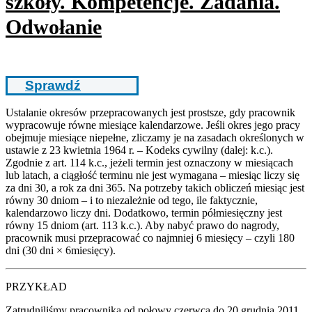
szkoły. Kompetencje. Zadania.
Odwołanie
Sprawdź
Ustalanie okresów przepracowanych jest prostsze, gdy pracownik
wypracowuje równe miesiące kalendarzowe. Jeśli okres jego pracy
obejmuje miesiące niepełne, zliczamy je na zasadach określonych w
ustawie z 23 kwietnia 1964 r. – Kodeks cywilny (dalej: k.c.).
Zgodnie z art. 114 k.c., jeżeli termin jest oznaczony w miesiącach
lub latach, a ciągłość terminu nie jest wymagana – miesiąc liczy się
za dni 30, a rok za dni 365. Na potrzeby takich obliczeń miesiąc jest
równy 30 dniom – i to niezależnie od tego, ile faktycznie,
kalendarzowo liczy dni. Dodatkowo, termin półmiesięczny jest
równy 15 dniom (art. 113 k.c.). Aby nabyć prawo do nagrody,
pracownik musi przepracować co najmniej 6 miesięcy – czyli 180
dni (30 dni × 6miesięcy).
PRZYKŁAD
Zatrudniliśmy pracownika od połowy czerwca do 20 grudnia 2011