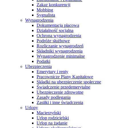
Zakaz konkurencji
Mobbing
Sygnalista
Wynagrodzenia
Dokumentacja płacowa
Działalność socjalna
Ochrona wynagrodzenia
Podróże służbowe
Rozliczanie wynagrodzeń
Składniki wynagrodzenia
Wynagrodzenie minimalne
Podatki
Ubezpieczenia
Emerytury i renty
Pracownicze Plany Kapitałowe
Składki na ubezpieczenie społeczne
Świadczenie przedemerytalne
Ubezpieczenie zdrowotne
Zasady podlegania
Zasiłki i inne świadczenia
Urlopy
Macierzyński
Urlop rodzicielski
Urlop na żądanie