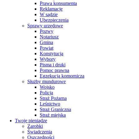
Prawa konsumenta
Reklamacje
W sądzie
Ubezpieczenia
Sprawy urzędowe
Pozwy
Notariusz
Gmina
Powiat
Konstytucja
Wybory
Pisma i druki
Pomoc prawna
Egzekucja komornicza
Służby mundurowe
Wojsko
Policja
Straż Pożarna
Leśnictwo
Straż Graniczna
Straż miejska
Twoje pieniądze
Zarobki
Świadczenia
Oszczędności