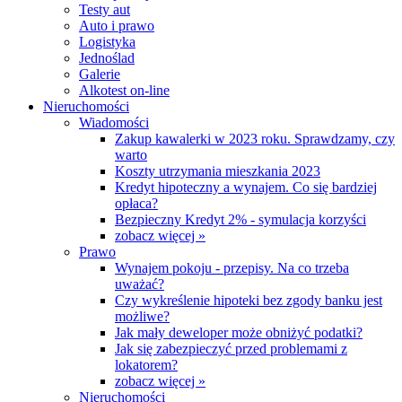
Testy aut
Auto i prawo
Logistyka
Jednoślad
Galerie
Alkotest on-line
Nieruchomości
Wiadomości
Zakup kawalerki w 2023 roku. Sprawdzamy, czy
warto
Koszty utrzymania mieszkania 2023
Kredyt hipoteczny a wynajem. Co się bardziej
opłaca?
Bezpieczny Kredyt 2% - symulacja korzyści
zobacz więcej »
Prawo
Wynajem pokoju - przepisy. Na co trzeba
uważać?
Czy wykreślenie hipoteki bez zgody banku jest
możliwe?
Jak mały deweloper może obniżyć podatki?
Jak się zabezpieczyć przed problemami z
lokatorem?
zobacz więcej »
Nieruchomości