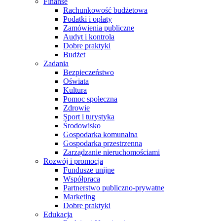
Finanse
Rachunkowość budżetowa
Podatki i opłaty
Zamówienia publiczne
Audyt i kontrola
Dobre praktyki
Budżet
Zadania
Bezpieczeństwo
Oświata
Kultura
Pomoc społeczna
Zdrowie
Sport i turystyka
Środowisko
Gospodarka komunalna
Gospodarka przestrzenna
Zarządzanie nieruchomościami
Rozwój i promocja
Fundusze unijne
Współpraca
Partnerstwo publiczno-prywatne
Marketing
Dobre praktyki
Edukacja