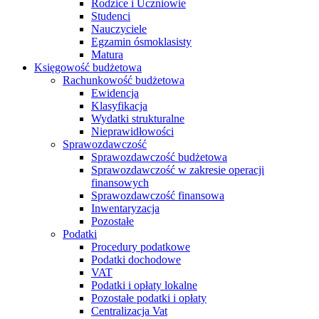
Rodzice i Uczniowie
Studenci
Nauczyciele
Egzamin ósmoklasisty
Matura
Księgowość budżetowa
Rachunkowość budżetowa
Ewidencja
Klasyfikacja
Wydatki strukturalne
Nieprawidłowości
Sprawozdawczość
Sprawozdawczość budżetowa
Sprawozdawczość w zakresie operacji
finansowych
Sprawozdawczość finansowa
Inwentaryzacja
Pozostałe
Podatki
Procedury podatkowe
Podatki dochodowe
VAT
Podatki i opłaty lokalne
Pozostałe podatki i opłaty
Centralizacja Vat