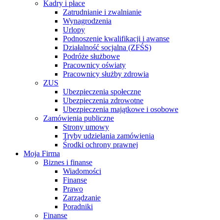
Kadry i płace
Zatrudnianie i zwalnianie
Wynagrodzenia
Urlopy
Podnoszenie kwalifikacji i awanse
Działalność socjalna (ZFŚS)
Podróże służbowe
Pracownicy oświaty
Pracownicy służby zdrowia
ZUS
Ubezpieczenia społeczne
Ubezpieczenia zdrowotne
Ubezpieczenia majątkowe i osobowe
Zamówienia publiczne
Strony umowy
Tryby udzielania zamówienia
Środki ochrony prawnej
Moja Firma
Biznes i finanse
Wiadomości
Finanse
Prawo
Zarządzanie
Poradniki
Finanse