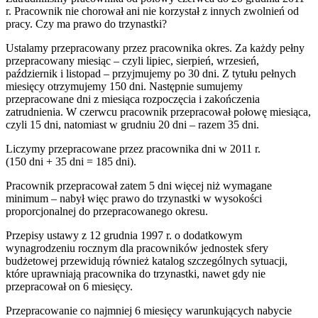
r. Pracownik nie chorował ani nie korzystał z innych zwolnień od
pracy. Czy ma prawo do trzynastki?
Ustalamy przepracowany przez pracownika okres. Za każdy pełny
przepracowany miesiąc – czyli lipiec, sierpień, wrzesień,
październik i listopad – przyjmujemy po 30 dni. Z tytułu pełnych
miesięcy otrzymujemy 150 dni. Następnie sumujemy
przepracowane dni z miesiąca rozpoczęcia i zakończenia
zatrudnienia. W czerwcu pracownik przepracował połowę miesiąca,
czyli 15 dni, natomiast w grudniu 20 dni – razem 35 dni.
Liczymy przepracowane przez pracownika dni w 2011 r.
(150 dni + 35 dni = 185 dni).
Pracownik przepracował zatem 5 dni więcej niż wymagane
minimum – nabył więc prawo do trzynastki w wysokości
proporcjonalnej do przepracowanego okresu.
Przepisy ustawy z 12 grudnia 1997 r. o dodatkowym
wynagrodzeniu rocznym dla pracowników jednostek sfery
budżetowej przewidują również katalog szczególnych sytuacji,
które uprawniają pracownika do trzynastki, nawet gdy nie
przepracował on 6 miesięcy.
Przepracowanie co najmniej 6 miesięcy warunkujących nabycie