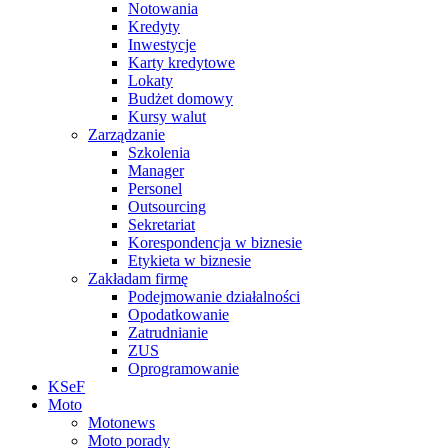
Notowania
Kredyty
Inwestycje
Karty kredytowe
Lokaty
Budżet domowy
Kursy walut
Zarządzanie
Szkolenia
Manager
Personel
Outsourcing
Sekretariat
Korespondencja w biznesie
Etykieta w biznesie
Zakładam firmę
Podejmowanie działalności
Opodatkowanie
Zatrudnianie
ZUS
Oprogramowanie
KSeF
Moto
Motonews
Moto porady