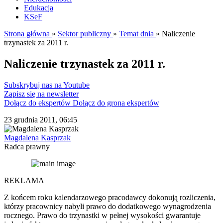
Edukacja
KSeF
Strona główna
»
Sektor publiczny
»
Temat dnia
»
Naliczenie
trzynastek za 2011 r.
Naliczenie trzynastek za 2011 r.
Subskrybuj nas na Youtube
Zapisz się na newsletter
Dołącz do ekspertów
Dołącz do grona ekspertów
23 grudnia 2011, 06:45
Magdalena Kasprzak
Radca prawny
REKLAMA
Z końcem roku kalendarzowego pracodawcy dokonują rozliczenia,
którzy pracownicy nabyli prawo do dodatkowego wynagrodzenia
rocznego. Prawo do trzynastki w pełnej wysokości gwarantuje