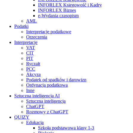
INFORLEX Księgowość i Kadry
INFORLEX Biznes
e-Wydania czasopism
AML
Podatki
Interpretacje podatkowe
Orzeczenia
Interpretacje
VAT
CIT
PIT
Ryczałt
PCC
Akcyza
Podatek od spadków i darowizn
Ordynacja podatkowa
Inne
Sztuczna inteligencja AI
Sztuczna inteligencja
ChatGPT
Rozmowy z ChatGPT
QUIZY
Edukacja
Szkoła podstawowa klasy 1-3