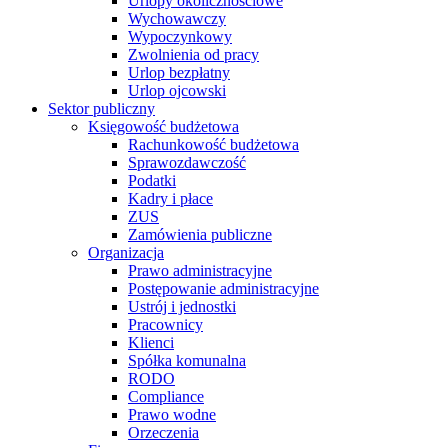
Urlopy okolicznościowe
Wychowawczy
Wypoczynkowy
Zwolnienia od pracy
Urlop bezpłatny
Urlop ojcowski
Sektor publiczny
Księgowość budżetowa
Rachunkowość budżetowa
Sprawozdawczość
Podatki
Kadry i płace
ZUS
Zamówienia publiczne
Organizacja
Prawo administracyjne
Postępowanie administracyjne
Ustrój i jednostki
Pracownicy
Klienci
Spółka komunalna
RODO
Compliance
Prawo wodne
Orzeczenia