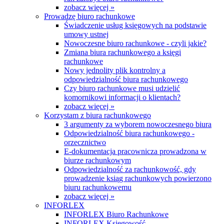
zobacz więcej »
Prowadzę biuro rachunkowe
Świadczenie usług księgowych na podstawie
umowy ustnej
Nowoczesne biuro rachunkowe - czyli jakie?
Zmiana biura rachunkowego a księgi
rachunkowe
Nowy jednolity plik kontrolny a
odpowiedzialność biura rachunkowego
Czy biuro rachunkowe musi udzielić
komornikowi informacji o klientach?
zobacz więcej »
Korzystam z biura rachunkowego
3 argumenty za wyborem nowoczesnego biura
Odpowiedzialność biura rachunkowego -
orzecznictwo
E-dokumentacja pracownicza prowadzona w
biurze rachunkowym
Odpowiedzialność za rachunkowość, gdy
prowadzenie ksiąg rachunkowych powierzono
biuru rachunkowemu
zobacz więcej »
INFORLEX
INFORLEX Biuro Rachunkowe
INFORLEX Księgowość