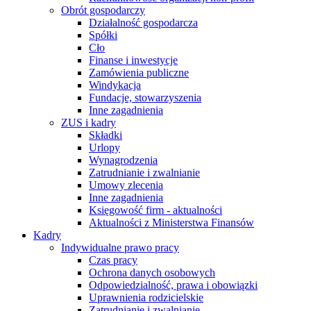
Obrót gospodarczy
Działalność gospodarcza
Spółki
Cło
Finanse i inwestycje
Zamówienia publiczne
Windykacja
Fundacje, stowarzyszenia
Inne zagadnienia
ZUS i kadry
Składki
Urlopy
Wynagrodzenia
Zatrudnianie i zwalnianie
Umowy zlecenia
Inne zagadnienia
Księgowość firm - aktualności
Aktualności z Ministerstwa Finansów
Kadry
Indywidualne prawo pracy
Czas pracy
Ochrona danych osobowych
Odpowiedzialność, prawa i obowiązki
Uprawnienia rodzicielskie
Zatrudnianie i zwalnianie