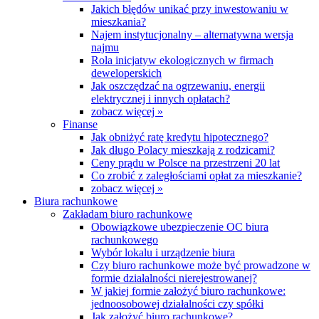
Jakich błędów unikać przy inwestowaniu w
mieszkania?
Najem instytucjonalny – alternatywna wersja
najmu
Rola inicjatyw ekologicznych w firmach
deweloperskich
Jak oszczędzać na ogrzewaniu, energii
elektrycznej i innych opłatach?
zobacz więcej »
Finanse
Jak obniżyć ratę kredytu hipotecznego?
Jak długo Polacy mieszkają z rodzicami?
Ceny prądu w Polsce na przestrzeni 20 lat
Co zrobić z zaległościami opłat za mieszkanie?
zobacz więcej »
Biura rachunkowe
Zakładam biuro rachunkowe
Obowiązkowe ubezpieczenie OC biura
rachunkowego
Wybór lokalu i urządzenie biura
Czy biuro rachunkowe może być prowadzone w
formie działalności nierejestrowanej?
W jakiej formie założyć biuro rachunkowe:
jednoosobowej działalności czy spółki
Jak założyć biuro rachunkowe?