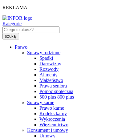
REKLAMA
Kategorie
Prawo
Sprawy rodzinne
Spadki
Darowizny
Rozwody
Alimenty
Małżeństwo
Prawa seniora
Pomoc społeczna
500 plus 800 plus
Sprawy karne
Prawo karne
Kodeks karny
Wykroczenia
Więziennictwo
Konsument i umowy
Umowy