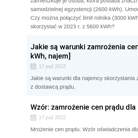
zamieszkuje je osoba, która posiada znacz
samodzielnej egzystencji (2600 kWh). Umow
Czy można połączyć limit rolnika (3000 kWh
skorzystać w 2023 r. z 5600 kWh?
Jakie są warunki zamrożenia cen
kWh, najem]
17 paź 2022
Jakie są warunki dla najemcy skorzystania
z dostawcą prądu.
Wzór: zamrożenie cen prądu dla 
17 paź 2022
Mrożenie cen prądu. Wzór oświadczenia dla