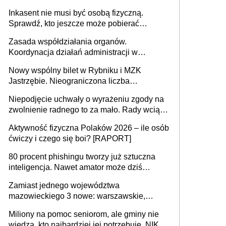
opieki instytucjonalnej. 53% chce mieszkać
Inkasent nie musi być osobą fizyczną.
samodzielnie lub z rodziną
Sprawdź, kto jeszcze może pobierać
pieniądze
Zasada współdziałania organów.
Koordynacja działań administracji w
sprawach złożonych
Nowy wspólny bilet w Rybniku i MZK
Jastrzębie. Nieograniczona liczba
przejazdów za 16 zł
Niepodjęcie uchwały o wyrażeniu zgody na
zwolnienie radnego to za mało. Rady wciąż
popełniają ten błąd, a sądy muszą
Aktywność fizyczna Polaków 2026 – ile osób
rozstrzygać sprawy
ćwiczy i czego się boi? [RAPORT]
80 procent phishingu tworzy już sztuczna
inteligencja. Nawet amator może dziś
przeprowadzić skuteczny cyberatak
Zamiast jednego województwa
mazowieckiego 3 nowe: warszawskie,
płocko-siedleckie i staropolskie. Nigdzie w
Miliony na pomoc seniorom, ale gminy nie
Europie nie ma tak dużych jednostek
wiedzą, kto najbardziej jej potrzebuje. NIK