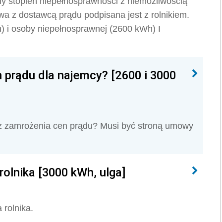
ny stopień niepełnosprawności z niemożliwością
a z dostawcą prądu podpisana jest z rolnikiem.
) i osoby niepełnosprawnej (2600 kWh) I
 prądu dla najemcy? [2600 i 3000
 z zamrożenia cen prądu? Musi być stroną umowy
rolnika [3000 kWh, ulga]
 rolnika.