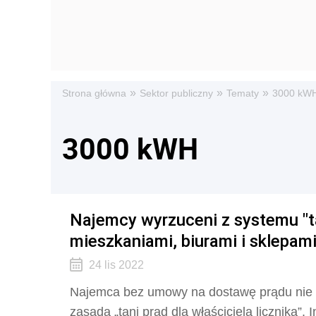
»
»
»
Strona główna
Sektor publiczny
Tematy
3000 kW
3000 kWH
Najemcy wyrzuceni z systemu "t
mieszkaniami, biurami i sklepam
24 lis 2022
Najemca bez umowy na dostawę prądu nie s
zasada „tani prąd dla właściciela licznika”