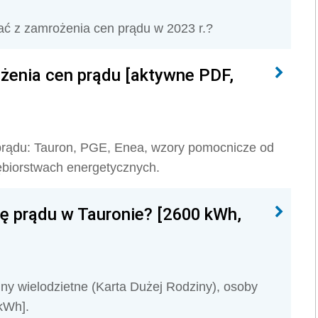
tać z zamrożenia cen prądu w 2023 r.?
żenia cen prądu [aktywne PDF,
prądu: Tauron, PGE, Enea, wzory pomocnicze od
iębiorstwach energetycznych.
ę prądu w Tauronie? [2600 kWh,
ny wielodzietne (Karta Dużej Rodziny), osoby
kWh].