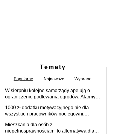
Tematy
Popularne
Najnowsze
Wybrane
W sierpniu kolejne samorządy apelują o
ograniczenie podlewania ogrodów. Alarmy w
625 gminach. Niżówka hydrogeologiczna
1000 zł dodatku motywacyjnego nie dla
może objąć cały kraj
wszystkich pracowników noclegowni.
MRPiPS wyjaśnia zasady
Mieszkania dla osób z
niepełnosprawnościami to alternatywa dla