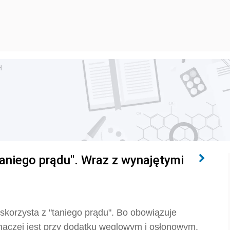
H
aniego prądu". Wraz z wynajętymi
i
korzysta z "taniego prądu". Bo obowiązuje
. Inaczej jest przy dodatku węglowym i osłonowym.