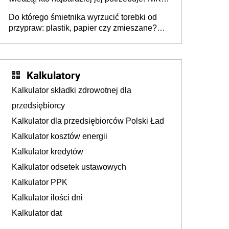
stołecznych
ujawnia poważną lukę w systemie
Do którego śmietnika wyrzucić torebki od
przypraw: plastik, papier czy zmieszane?
Gdzie wyrzucić młynek po przyprawach?
Kalkulatory
Kalkulator składki zdrowotnej dla
przedsiębiorcy
Kalkulator dla przedsiębiorców Polski Ład
Kalkulator kosztów energii
Kalkulator kredytów
Kalkulator odsetek ustawowych
Kalkulator PPK
Kalkulator ilości dni
Kalkulator dat