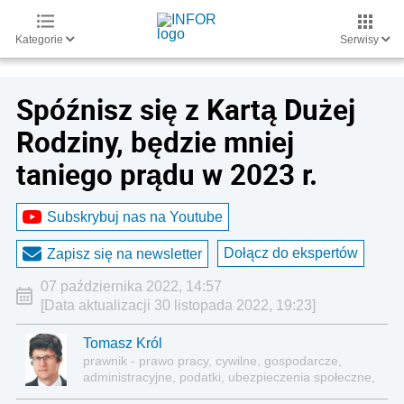
Kategorie
Serwisy
Spóźnisz się z Kartą Dużej
Rodziny, będzie mniej
taniego prądu w 2023 r.
Subskrybuj nas na Youtube
Dołącz do ekspertów
Zapisz się na newsletter
07 października 2022, 14:57
[Data aktualizacji 30 listopada 2022, 19:23]
Tomasz Król
prawnik - prawo pracy, cywilne, gospodarcze,
administracyjne, podatki, ubezpieczenia społeczne,
sektor publiczny