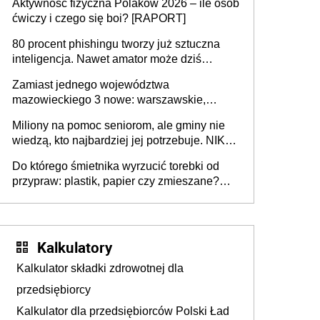
Aktywność fizyczna Polaków 2026 – ile osób
rozstrzygać sprawy
ćwiczy i czego się boi? [RAPORT]
80 procent phishingu tworzy już sztuczna
inteligencja. Nawet amator może dziś
przeprowadzić skuteczny cyberatak
Zamiast jednego województwa
mazowieckiego 3 nowe: warszawskie,
płocko-siedleckie i staropolskie. Nigdzie w
Miliony na pomoc seniorom, ale gminy nie
Europie nie ma tak dużych jednostek
wiedzą, kto najbardziej jej potrzebuje. NIK
stołecznych
ujawnia poważną lukę w systemie
Do którego śmietnika wyrzucić torebki od
przypraw: plastik, papier czy zmieszane?
Gdzie wyrzucić młynek po przyprawach?
Kalkulatory
Kalkulator składki zdrowotnej dla
przedsiębiorcy
Kalkulator dla przedsiębiorców Polski Ład