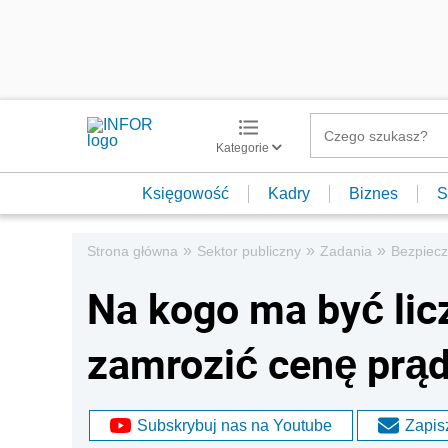
Kategorie
Księgowość
Kadry
Biznes
S
»
»
»
Strona główna
Sektor publiczny
Zadania
Bezpiec
Na kogo ma być lic
zamrozić cenę prąd
Subskrybuj nas na Youtube
Zapisz