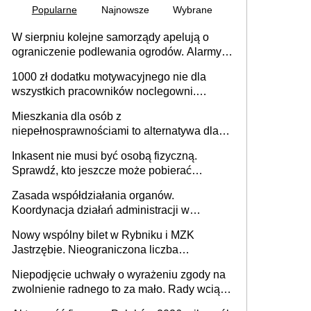
Popularne
Najnowsze
Wybrane
W sierpniu kolejne samorządy apelują o
ograniczenie podlewania ogrodów. Alarmy w
625 gminach. Niżówka hydrogeologiczna
1000 zł dodatku motywacyjnego nie dla
może objąć cały kraj
wszystkich pracowników noclegowni.
MRPiPS wyjaśnia zasady
Mieszkania dla osób z
niepełnosprawnościami to alternatywa dla
opieki instytucjonalnej. 53% chce mieszkać
Inkasent nie musi być osobą fizyczną.
samodzielnie lub z rodziną
Sprawdź, kto jeszcze może pobierać
pieniądze
Zasada współdziałania organów.
Koordynacja działań administracji w
sprawach złożonych
Nowy wspólny bilet w Rybniku i MZK
Jastrzębie. Nieograniczona liczba
przejazdów za 16 zł
Niepodjęcie uchwały o wyrażeniu zgody na
zwolnienie radnego to za mało. Rady wciąż
popełniają ten błąd, a sądy muszą