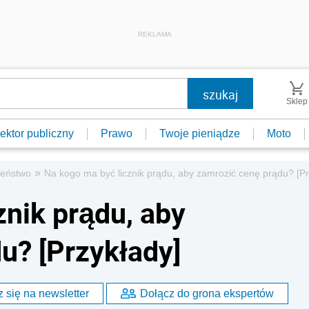
REKLAMA
Sklep
ektor publiczny
Prawo
Twoje pieniądze
Moto
»
zeństwo
Na kogo ma być licznik prądu, aby zamrozić cenę prądu? [Pr
znik prądu, aby
u? [Przykłady]
 się na newsletter
Dołącz do grona ekspertów