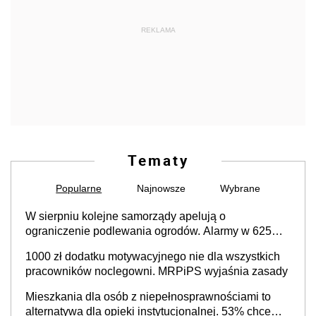
REKLAMA
Tematy
Popularne
Najnowsze
Wybrane
W sierpniu kolejne samorządy apelują o
ograniczenie podlewania ogrodów. Alarmy w 625
gminach. Niżówka hydrogeologiczna może objąć
1000 zł dodatku motywacyjnego nie dla wszystkich
cały kraj
pracowników noclegowni. MRPiPS wyjaśnia zasady
Mieszkania dla osób z niepełnosprawnościami to
alternatywa dla opieki instytucjonalnej. 53% chce