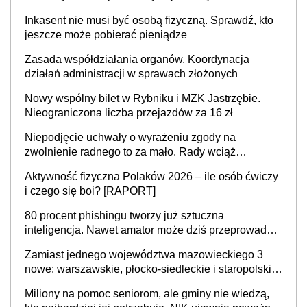
mieszkać samodzielnie lub z rodziną
Inkasent nie musi być osobą fizyczną. Sprawdź, kto
jeszcze może pobierać pieniądze
Zasada współdziałania organów. Koordynacja
działań administracji w sprawach złożonych
Nowy wspólny bilet w Rybniku i MZK Jastrzębie.
Nieograniczona liczba przejazdów za 16 zł
Niepodjęcie uchwały o wyrażeniu zgody na
zwolnienie radnego to za mało. Rady wciąż
popełniają ten błąd, a sądy muszą rozstrzygać
Aktywność fizyczna Polaków 2026 – ile osób ćwiczy
sprawy
i czego się boi? [RAPORT]
80 procent phishingu tworzy już sztuczna
inteligencja. Nawet amator może dziś przeprowadzić
skuteczny cyberatak
Zamiast jednego województwa mazowieckiego 3
nowe: warszawskie, płocko-siedleckie i staropolskie.
Nigdzie w Europie nie ma tak dużych jednostek
Miliony na pomoc seniorom, ale gminy nie wiedzą,
stołecznych