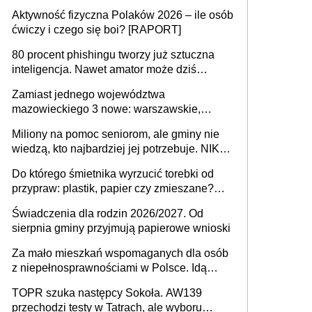
popełniają ten błąd, a sądy muszą
Aktywność fizyczna Polaków 2026 – ile osób
rozstrzygać sprawy
ćwiczy i czego się boi? [RAPORT]
80 procent phishingu tworzy już sztuczna
inteligencja. Nawet amator może dziś
przeprowadzić skuteczny cyberatak
Zamiast jednego województwa
mazowieckiego 3 nowe: warszawskie,
płocko-siedleckie i staropolskie. Nigdzie w
Miliony na pomoc seniorom, ale gminy nie
Europie nie ma tak dużych jednostek
wiedzą, kto najbardziej jej potrzebuje. NIK
stołecznych
ujawnia poważną lukę w systemie
Do którego śmietnika wyrzucić torebki od
przypraw: plastik, papier czy zmieszane?
Gdzie wyrzucić młynek po przyprawach?
Świadczenia dla rodzin 2026/2027. Od
sierpnia gminy przyjmują papierowe wnioski
Za mało mieszkań wspomaganych dla osób
z niepełnosprawnościami w Polsce. Idą
zmiany w przepisach
TOPR szuka następcy Sokoła. AW139
przechodzi testy w Tatrach, ale wyboru