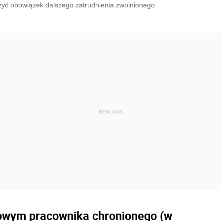
łożyć obowiązek dalszego zatrudnienia zwolnionego
towym pracownika chronionego (w