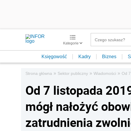
Kategorie
Księgowość
Kadry
Biznes
S
»
»
»
Strona główna
Sektor publiczny
Wiadomości
Od 7
Od 7 listopada 2019 
mógł nałożyć obow
zatrudnienia zwoln