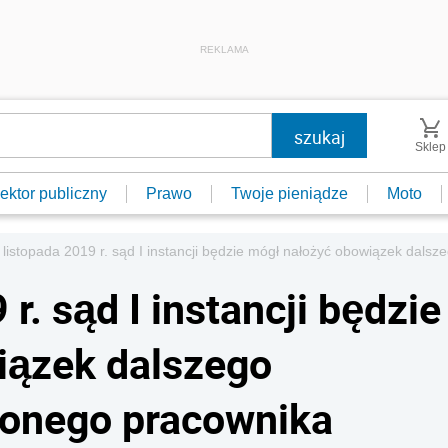
REKLAMA
Sklep
ektor publiczny
Prawo
Twoje pieniądze
Moto
 listopada 2019 r. sąd I instancji będzie mógł nałożyć obowiązek dals
r. sąd I instancji będzie
iązek dalszego
ionego pracownika