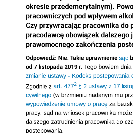
okresie przedemerytalnym). Pow
pracowniczych pod wpływem alkoh
Czy przywracając pracownika do 
pracodawcę obowiązek dalszego j
prawomocnego zakończenia post
Odpowiedź: Nie.
Takie uprawnienie
b
sąd
od 7 listopada 2019 r.
Tego bowiem dnia 
zmianie ustawy - Kodeks postępowania c
2
Zgodnie z
art. 477
§ 2 ustawy z 17 list
cywilnego
(w brzmieniu nadanym mu prze
wypowiedzenie umowy o pracę
za bezsk
pracy, sąd na wniosek pracownika może
dalszego zatrudnienia pracownika do c
postępowania.