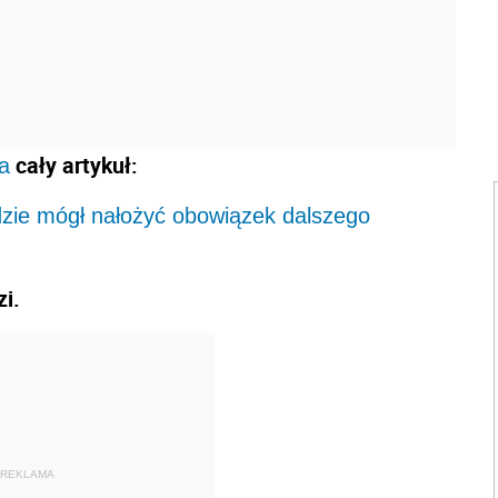
cały artykuł:
a
ędzie mógł nałożyć obowiązek dalszego
i.
REKLAMA