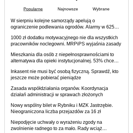
Popularne
Najnowsze
Wybrane
W sierpniu kolejne samorządy apelują o
ograniczenie podlewania ogrodów. Alarmy w 625
gminach. Niżówka hydrogeologiczna może objąć
1000 zł dodatku motywacyjnego nie dla wszystkich
cały kraj
pracowników noclegowni. MRPiPS wyjaśnia zasady
Mieszkania dla osób z niepełnosprawnościami to
alternatywa dla opieki instytucjonalnej. 53% chce
mieszkać samodzielnie lub z rodziną
Inkasent nie musi być osobą fizyczną. Sprawdź, kto
jeszcze może pobierać pieniądze
Zasada współdziałania organów. Koordynacja
działań administracji w sprawach złożonych
Nowy wspólny bilet w Rybniku i MZK Jastrzębie.
Nieograniczona liczba przejazdów za 16 zł
Niepodjęcie uchwały o wyrażeniu zgody na
zwolnienie radnego to za mało. Rady wciąż