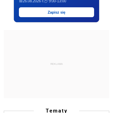
📅26.08.2026 r.
🕐 9:00-13:00
Zapisz się
REKLAMA
Tematy